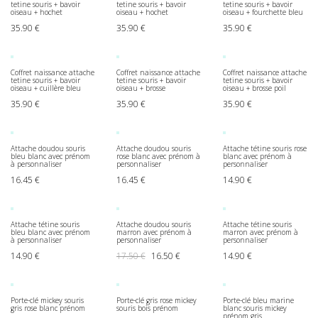
tetine souris + bavoir
tetine souris + bavoir
tetine souris + bavoir
oiseau + hochet
oiseau + hochet
oiseau + fourchette bleu
35.90
€
35.90
€
35.90
€
Coffret naissance attache
Coffret naissance attache
Coffret naissance attache
tetine souris + bavoir
tetine souris + bavoir
tetine souris + bavoir
oiseau + cuillère bleu
oiseau + brosse
oiseau + brosse poil
35.90
€
35.90
€
35.90
€
Attache doudou souris
Attache doudou souris
Attache tétine souris rose
bleu blanc avec prénom
rose blanc avec prénom à
blanc avec prénom à
à personnaliser
personnaliser
personnaliser
16.45
€
16.45
€
14.90
€
Attache tétine souris
Attache doudou souris
Attache tétine souris
bleu blanc avec prénom
marron avec prénom à
marron avec prénom à
à personnaliser
personnaliser
personnaliser
Le prix initial était : 17.50 €.
Le prix actuel est : 16.50 €.
14.90
€
17.50
€
16.50
€
14.90
€
Porte-clé mickey souris
Porte-clé gris rose mickey
Porte-clé bleu marine
gris rose blanc prénom
souris bois prénom
blanc souris mickey
prénom gris