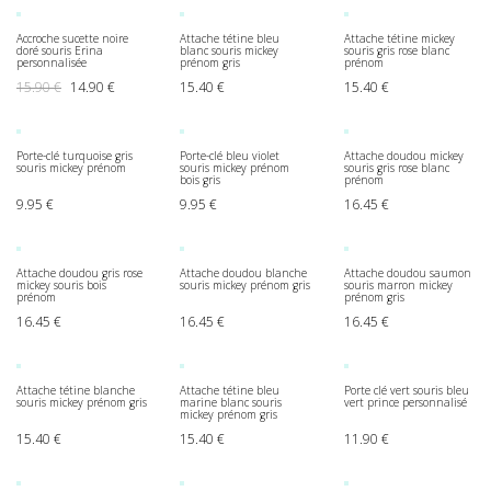
Accroche sucette noire
Attache tétine bleu
Attache tétine mickey
doré souris Erina
blanc souris mickey
souris gris rose blanc
personnalisée
prénom gris
prénom
Le prix initial était : 15.90 €.
Le prix actuel est : 14.90 €.
15.90
€
14.90
€
15.40
€
15.40
€
Porte-clé turquoise gris
Porte-clé bleu violet
Attache doudou mickey
souris mickey prénom
souris mickey prénom
souris gris rose blanc
bois gris
prénom
9.95
€
9.95
€
16.45
€
Attache doudou gris rose
Attache doudou blanche
Attache doudou saumon
mickey souris bois
souris mickey prénom gris
souris marron mickey
prénom
prénom gris
16.45
€
16.45
€
16.45
€
Attache tétine blanche
Attache tétine bleu
Porte clé vert souris bleu
souris mickey prénom gris
marine blanc souris
vert prince personnalisé
mickey prénom gris
15.40
€
15.40
€
11.90
€