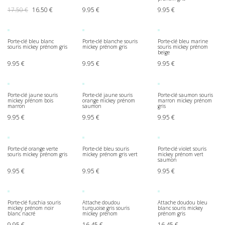
Le prix initial était : 17.50 €.
Le prix actuel est : 16.50 €.
17.50
€
16.50
€
9.95
€
9.95
€
Porte-clé bleu blanc
Porte-clé blanche souris
Porte-clé bleu marine
souris mickey prénom gris
mickey prénom gris
souris mickey prénom
beige
9.95
€
9.95
€
9.95
€
Porte-clé jaune souris
Porte-clé jaune souris
Porte-clé saumon souris
mickey prénom bois
orange mickey prénom
marron mickey prénom
marron
saumon
gris
9.95
€
9.95
€
9.95
€
Porte-clé orange verte
Porte-clé bleu souris
Porte-clé violet souris
souris mickey prénom gris
mickey prénom gris vert
mickey prénom vert
saumon
9.95
€
9.95
€
9.95
€
Porte-clé fuschia souris
Attache doudou
Attache doudou bleu
mickey prénom noir
turquoise gris souris
blanc souris mickey
blanc nacré
mickey prénom
prénom gris
9.95
€
16.45
€
16.45
€