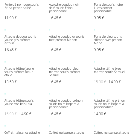
Porte clé noir doré souris
Accroche doudou noir
Porte clé souris noire
Erina personnalisé
doré souris Erina
Lucas doré or
personnalisé
personnalisé
11.90
€
16.45
€
9.95
€
Attache doudou souris
Attache doudou or souris
Porte clé bleu souris
jaune gris prénom
rose prénom Manon
silicone avec prénom
Arthur
Marie
16.45
€
16.45
€
9.95
€
Attache tétine jaune
Attache doudou bleu
Attache tétine bleu
souris prénom coeur
marron souris prénom
marron souris Samuel
étoile
Samuel
Le prix initial ét
Le prix a
13.50
€
16.45
€
15.90
€
14.90
€
Attache tétine souris
Attache doudou prénom
Attache tétine prénom
jaune rose bois Lola
souris noire léopard à
souris noire léopard à
personnaliser
personnaliser
Le prix initial était : 15.90 €.
Le prix actuel est : 14.90 €.
15.90
€
14.90
€
16.45
€
14.90
€
Coffret naissance attache
Coffret naissance attache
Coffret naissance attache