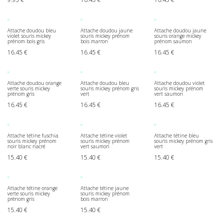
Attache doudou bleu
Attache doudou jaune
Attache doudou jaune
violet souris mickey
souris mickey prénom
souris orange mickey
prénom bois gris
bois marron
prénom saumon
16.45
€
16.45
€
16.45
€
Attache doudou orange
Attache doudou bleu
Attache doudou violet
verte souris mickey
souris mickey prénom gris
souris mickey prénom
prénom gris
vert
vert saumon
16.45
€
16.45
€
16.45
€
Attache tétine fuschia
Attache tétine violet
Attache tétine bleu
souris mickey prénom
souris mickey prénom
souris mickey prénom gris
noir blanc nacré
vert saumon
vert
15.40
€
15.40
€
15.40
€
Attache tétine orange
Attache tétine jaune
verte souris mickey
souris mickey prénom
prénom gris
bois marron
15.40
€
15.40
€