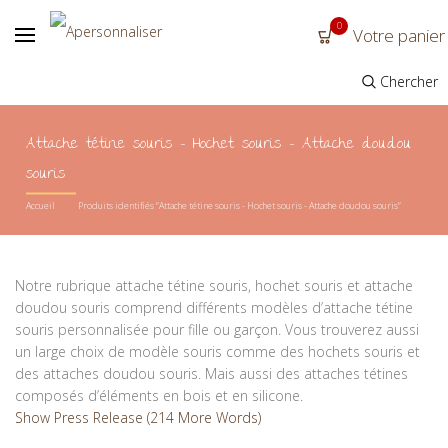
0
Votre panier
Chercher
Attache tétine souris - Hochet souris - Attache doudou
souris
Accueil
Produits identifiés “Attache tétine souris - Hochet souris - Attache doudou souris”
Notre rubrique attache tétine souris, hochet souris et attache
doudou souris comprend différents modèles d’attache tétine
souris personnalisée pour fille ou garçon. Vous trouverez aussi
un large choix de modèle souris comme des hochets souris et
des attaches doudou souris. Mais aussi des attaches tétines
composés d’éléments en bois et en silicone.
Show Press Release (214 More Words)