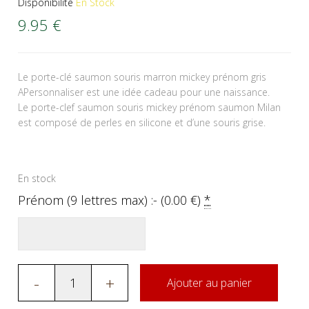
Disponibilité
En Stock
9.95
€
Le porte-clé saumon souris marron mickey prénom gris
APersonnaliser est une idée cadeau pour une naissance.
Le porte-clef saumon souris mickey prénom saumon Milan
est composé de perles en silicone et d’une souris grise.
En stock
Prénom (9 lettres max) :- (
0.00
€
)
*
-
+
Ajouter au panier