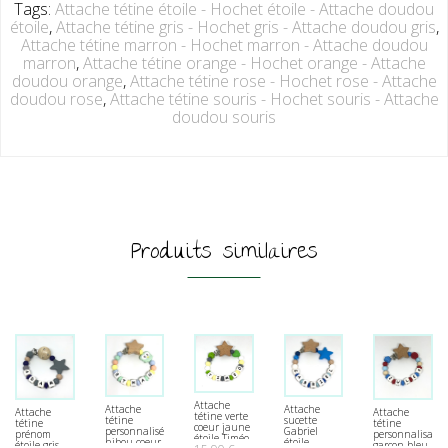
Tags:
Attache tétine étoile - Hochet étoile - Attache doudou
étoile
,
Attache tétine gris - Hochet gris - Attache doudou gris
,
Attache tétine marron - Hochet marron - Attache doudou
marron
,
Attache tétine orange - Hochet orange - Attache
doudou orange
,
Attache tétine rose - Hochet rose - Attache
doudou rose
,
Attache tétine souris - Hochet souris - Attache
doudou souris
Produits similaires
Attache
Attache
Attache
Attache
Attache
tétine verte
tétine
sucette
tétine
tétine
coeur jaune
personnalisée
Gabriel
personnalisable
prénom
étoile Timéo
hibou coeur
étoile
garçon bleu
étoile gris