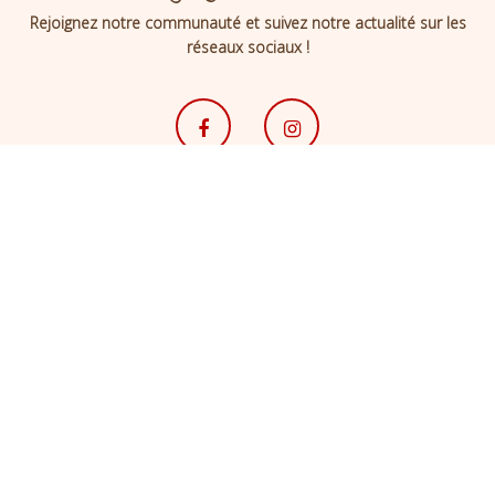
Rejoignez notre communauté et suivez notre actualité sur les
réseaux sociaux !
Newsletter
Découvrez la vie d’Apersonnaliser et profitez d’avant-premières…
contact@apersonnaliser.fr
–
Mentions légales
–
Conditions générales de vente et retour
–
Politique de