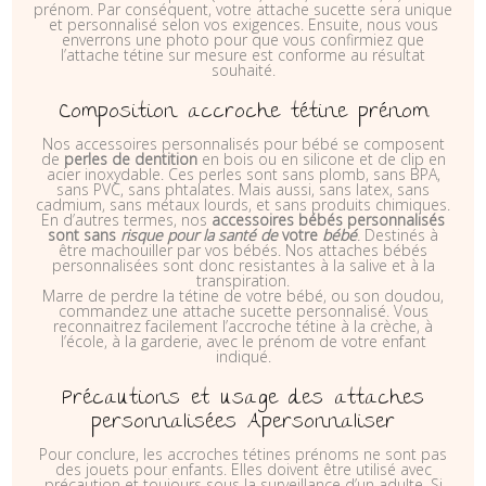
prénom. Par conséquent, votre attache sucette sera unique
et personnalisé selon vos exigences. Ensuite, nous vous
enverrons une photo pour que vous confirmiez que
l’attache tétine sur mesure est conforme au résultat
souhaité.
Composition accroche tétine prénom
Nos accessoires personnalisés pour bébé se composent
de
perles de dentition
en bois ou en silicone et de clip en
acier inoxydable. Ces perles sont sans plomb, sans BPA,
sans PVC, sans phtalates. Mais aussi, sans latex, sans
cadmium, sans métaux lourds, et sans produits chimiques.
En d’autres termes, nos
accessoires bébés personnalisés
sont sans
risque pour la santé de
votre
bébé
.
Destinés à
être machouiller par vos bébés. Nos attaches bébés
personnalisées sont donc resistantes à la salive et à la
transpiration.
Marre de perdre la tétine de votre bébé, ou son doudou,
commandez une attache sucette personnalisé. Vous
reconnaitrez facilement l’accroche tétine à la crèche, à
l’école, à la garderie, avec le prénom de votre enfant
indiqué.
Précautions et usage des attaches
personnalisées Apersonnaliser
Pour conclure, les accroches tétines prénoms ne sont pas
des jouets pour enfants. Elles doivent être utilisé avec
précaution et toujours sous la surveillance d’un adulte. Si