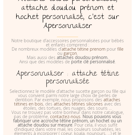
attache doudou prénom et
hochet personnalisé, c'est sur
Apersonnaliser
Notre boutique d’accessoires personnalisées pour bébés
et enfants comprend :
De nombreux modèles d’
attache t
étine
prenom
pour
fille
ou
garçon
.
Mais aussi des
attaches doudou prénom.
Ainsi que des modèles de
porte clé personnalisé
.
Apersonnaliser : attache tétine
personnalisée
Selectionnez le modèle d’attache sucette garçon ou fille qui
vous convient parmi notre large choix de perles de
dentition. Par exemple, nous proposons des
attaches
tétines en bois
, des
attaches tétines silicones
avec des
étoiles, des tortues, des nuages, des souris …
Vous ne trouvez pas votre bonheur dans notre catalogue,
pas de problème,
contactez-nous
.
Nous pouvons vous
fabriquer une accroche tétine prénom, un hochet ou un
attache doudou sur mesure
. Pour cela, il vous suffit
d’indiquez dans votre mail, les couleurs souhaitées, les
élements à incorporer ( coeur, koala, nounours, …) et le