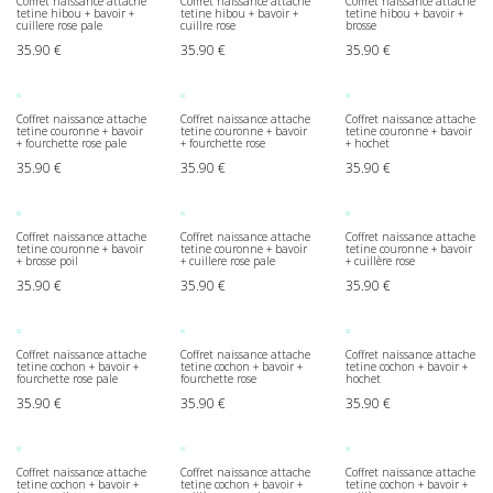
Coffret naissance attache
Coffret naissance attache
Coffret naissance attache
tetine hibou + bavoir +
tetine hibou + bavoir +
tetine hibou + bavoir +
cuillere rose pale
cuillre rose
brosse
35.90
€
35.90
€
35.90
€
Coffret naissance attache
Coffret naissance attache
Coffret naissance attache
tetine couronne + bavoir
tetine couronne + bavoir
tetine couronne + bavoir
+ fourchette rose pale
+ fourchette rose
+ hochet
35.90
€
35.90
€
35.90
€
Coffret naissance attache
Coffret naissance attache
Coffret naissance attache
tetine couronne + bavoir
tetine couronne + bavoir
tetine couronne + bavoir
+ brosse poil
+ cuillere rose pale
+ cuillère rose
35.90
€
35.90
€
35.90
€
Coffret naissance attache
Coffret naissance attache
Coffret naissance attache
tetine cochon + bavoir +
tetine cochon + bavoir +
tetine cochon + bavoir +
fourchette rose pale
fourchette rose
hochet
35.90
€
35.90
€
35.90
€
Coffret naissance attache
Coffret naissance attache
Coffret naissance attache
tetine cochon + bavoir +
tetine cochon + bavoir +
tetine cochon + bavoir +