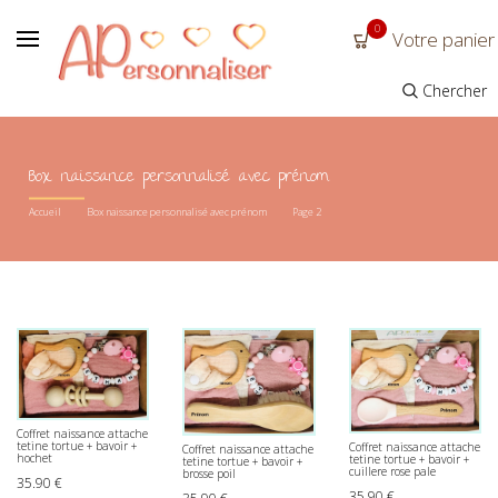
0
Votre panier
Chercher
Box naissance personnalisé avec prénom
Accueil
Box naissance personnalisé avec prénom
Page 2
Coffret naissance attache
tetine tortue + bavoir +
Coffret naissance attache
Coffret naissance attache
hochet
tetine tortue + bavoir +
tetine tortue + bavoir +
cuillere rose pale
brosse poil
35.90
€
35.90
€