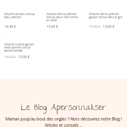
Attache doudou tortue
Attache tétine prénom
Attache tétine prénom
bleu prénom
tortue coeur rose fushia
garçon tortue bleu et gris
et violet
Le prix initial ét
Le prix a
16.45
€
13.50
€
15.90
€
13.00
€
Attache sucette garçon
verte pomme tortue
personnalisée
Le prix initial était : 15.90 €.
Le prix actuel est : 13.00 €.
15.90
€
13.00
€
Le Blog Apersonnaliser
Maman jusqu’au bout des ongles ? Alors découvrez notre Blog !
Articles et conseils …