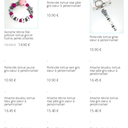
Porte-clés tortue rose pâle
gris coeur à personnaliser
10.90
€
Accroche tétine fille
prénom tortue gris et
Porte-clés tortue grise
fushia perles silicones
coeur à personnaliser
Le prix initial était : 15.90 €.
Le prix actuel est : 14.90 €.
15.90
€
14.90
€
10.90
€
Porte-clés tortue jaune
Porte-clés tortue vert gris
Attache doudou tortue
gris coeur à personnaliser
coeur à personnaliser
rose pâle gris coeur à
personnaliser
10.90
€
10.90
€
16.45
€
Attache doudou tortue
Attache tétine tortue
Attache tétine tortue
bleu gris coeur à
rose pâle gris coeur à
rose gris coeur à
personnaliser
personnaliser
personnaliser
16.45
€
15.40
€
15.40
€