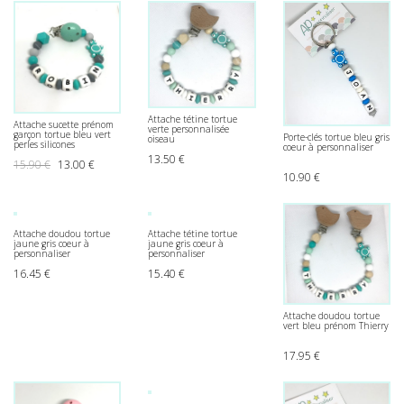
Attache tétine tortue
Attache sucette prénom
verte personnalisée
garçon tortue bleu vert
Porte-clés tortue bleu gris
oiseau
perles silicones
coeur à personnaliser
13.50
€
Le prix initial était : 15.90 €.
Le prix actuel est : 13.00 €.
15.90
€
13.00
€
10.90
€
Attache doudou tortue
Attache tétine tortue
jaune gris coeur à
jaune gris coeur à
personnaliser
personnaliser
16.45
€
15.40
€
Attache doudou tortue
vert bleu prénom Thierry
17.95
€