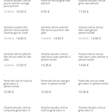
Attache doudou tortue
Porte clé tortue grise rose
Attache doudou tortue
jaune marron orange
prénom
grise rose prénom
Jane prénom
Le prix initial était : 17.50 €.
Le prix actuel est : 16.50 €.
17.50
€
16.50
€
9.95
€
17.95
€
Accroche sucette fille
Accroche tétine prénom
Attache tetine tortue
prénom tortue perles
fille tortue jaune et rose
bleu axel garçon
silicones gris et violet
pâle
personnalisée
Le prix initial était : 15.90 €.
Le prix actuel est : 14.90 €.
Le prix initial était : 15.90 €.
Le prix actuel est : 14.90 €.
Le prix initial ét
Le prix a
15.90
€
14.90
€
15.90
€
14.90
€
15.90
€
14.90
€
Accroche tétine prénom
Attache doudou tortue
Attache tétine tortue
fille tortue violet et rose
rose blanc avec prénom à
rose blanc avec prénom à
pâle
personnaliser
personnaliser
Le prix initial était : 15.90 €.
Le prix actuel est : 13.00 €.
15.90
€
13.00
€
16.45
€
14.90
€
Porte-clés tortue fuschia
Porte-clés tortue rose gris
Porte-clés tortue violet
grise coeur à
coeur à personnaliser
gris coeur à personnaliser
personnaliser
10.90
€
10.90
€
10.90
€
Attache doudou tortue
Attache doudou tortue
Attache doudou tortue
turquoise grise coeur à
fuschia grise coeur à
grise coeur à