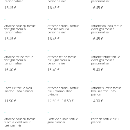
personnaliser
personnaliser
personnaliser
16.45
€
16.45
€
16.45
€
Attache doudou tortue
Attache doudou tortue
Attache doudou tortue
vert gris coeur à
rose gris coeur à
violet gris coeur à
personnaliser
personnaliser
personnaliser
16.45
€
16.45
€
16.45
€
Attache tétine tortue
Attache tétine tortue
Attache tétine tortue
vert gris coeur à
bleu gris coeur à
violet gris coeur à
personnaliser
personnaliser
personnaliser
15.40
€
15.40
€
15.40
€
Porte clé tortue bleu
Attache doudou tortue
Attache sucette tortue
marron Théo prénom
bleu marron Théo
bleu marron Théo
prénom
prénom
Le prix initial était : 17.50 €.
Le prix actuel est : 16.50 €.
11.90
€
17.50
€
16.50
€
14.90
€
Attache doudou tortue
Porte clé fushia tortue
Porte clé tortue bleu
fuschia violet coeur
grise prénom
prénom
prénom Inès