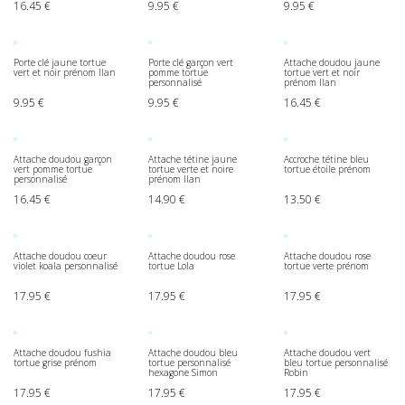
16.45
€
9.95
€
9.95
€
Porte clé jaune tortue
Porte clé garçon vert
Attache doudou jaune
vert et noir prénom Ilan
pomme tortue
tortue vert et noir
personnalisé
prénom Ilan
9.95
€
9.95
€
16.45
€
Attache doudou garçon
Attache tétine jaune
Accroche tétine bleu
vert pomme tortue
tortue verte et noire
tortue étoile prénom
personnalisé
prénom Ilan
16.45
€
14.90
€
13.50
€
Attache doudou coeur
Attache doudou rose
Attache doudou rose
violet koala personnalisé
tortue Lola
tortue verte prénom
17.95
€
17.95
€
17.95
€
Attache doudou fushia
Attache doudou bleu
Attache doudou vert
tortue grise prénom
tortue personnalisé
bleu tortue personnalisé
hexagone Simon
Robin
17.95
€
17.95
€
17.95
€