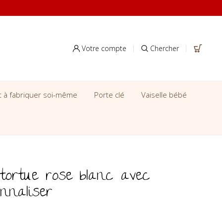
Votre compte
Chercher
it à fabriquer soi-même
Porte clé
Vaiselle bébé
tortue rose blanc avec
nnaliser