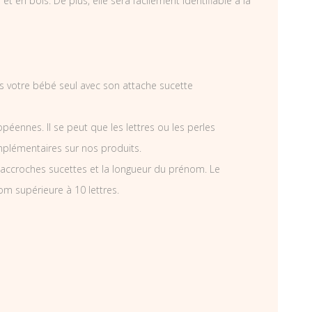
 en bois. De plus, elle sera facilement identifiable à la
ais votre bébé seul avec son attache sucette
éennes. Il se peut que les lettres ou les perles
mplémentaires sur nos produits.
accroches sucettes et la longueur du prénom. Le
om supérieure à 10 lettres.