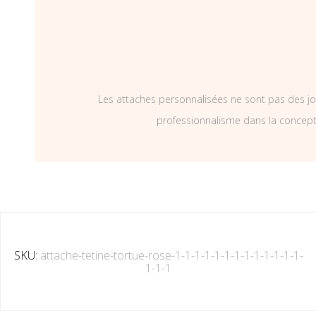
Les attaches personnalisées ne sont pas des jo
professionnalisme dans la concepti
SKU:
attache-tetine-tortue-rose-1-1-1-1-1-1-1-1-1-1-1-1-1-
1-1-1