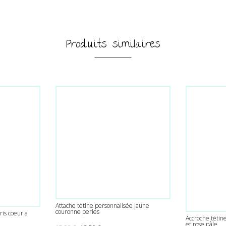
Produits similaires
Attache tétine personnalisée jaune
couronne perles
ris coeur à
Accroche tétine
et rose pâle