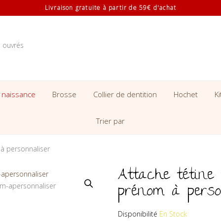
Livraison gratuite à partir de 59€ d'achat
s ouvrés
 naissance
Brosse
Collier de dentition
Hochet
K
Trier par
 à personnaliser
Attache tétine 
prénom à perso
Disponibilité
En Stock