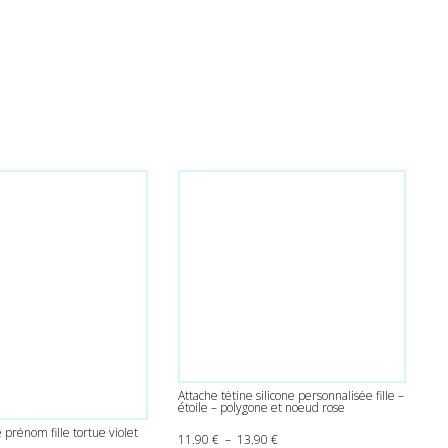
Attache tétine silicone personnalisée fille –
étoile – polygone et noeud rose
 prénom fille tortue violet
Plage de prix : 11.90 € à 13.90 
11.90
€
–
13.90
€