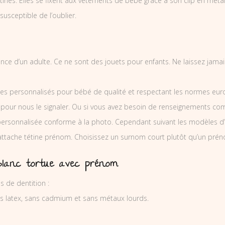
nes. Elles se fixent aux vêtements de bébé grâce à son clip en métal et
 susceptible de l’oublier.
illance d’un adulte. Ce ne sont des jouets pour enfants. Ne laissez jam
es personnalisés pour bébé de qualité et respectant les normes europ
 pour nous le signaler. Ou si vous avez besoin de renseignements co
ersonnalisée conforme à la photo. Cependant suivant les modèles d’
’attache tétine prénom. Choisissez un surnom court plutôt qu’un prén
blanc tortue avec prénom
s de dentition :
ns latex, sans cadmium et sans métaux lourds.