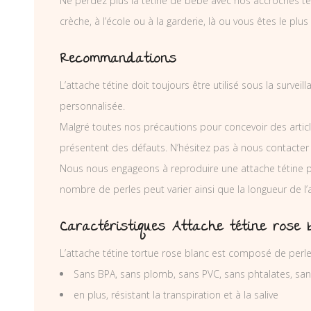
Ne perdez plus la tétine de bébé avec nos accroches téti
crèche, à l’école ou à la garderie, là ou vous êtes le plus
Recommandations
L’attache tétine doit toujours être utilisé sous la surve
personnalisée.
Malgré toutes nos précautions pour concevoir des articl
présentent des défauts. N’hésitez pas à nous contacter
Nous nous engageons à reproduire une attache tétine p
nombre de perles peut varier ainsi que la longueur de l
Caractéristiques Attache tétine rose 
L’attache tétine tortue rose blanc est composé de perle
Sans BPA, sans plomb, sans PVC, sans phtalates, sa
en plus, résistant la transpiration et à la salive