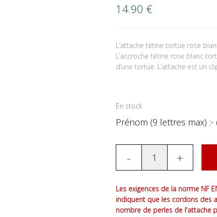
14.90
€
L’attache tétine tortue rose bl
L’accroche tétine rose blanc tor
d’une tortue. L’attache est un cli
En stock
Prénom (9 lettres max) :- 
-
+
Les exigences de la norme NF EN
indiquent que les cordons des 
nombre de perles de l'attache 