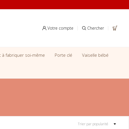
Votre compte
Chercher
it à fabriquer soi-même
Porte clé
Vaiselle bébé
Trier par popularité