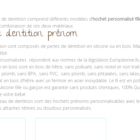
 de dentition comprend différents modèles d’
hochet personnalisé fil
 combinaison de ces deux matériaux.
 dentition prénom
ion sont composés de perles de dentition en silicone ou en bois. Mai
ébé.
sonnalisées répondent aux normes de la législation Européenne.Ils rés
n en bois sont en bois de hêtre, sans polluant, sans nickel et non trai
s plomb, sans BPA, sans PVC, sans plomb, sans phtalates, sans late
nt en bois d’hêtre avec un fermoir en acier inoxydable. Le fil est en p
silicone fille ou garçon est garantie sans produits chimiques, 100% Qu
e votre bébé.
eau de dentition sont des hochets prénoms personnalisables avec l
s attaches tétines ou doudous personnalisés.