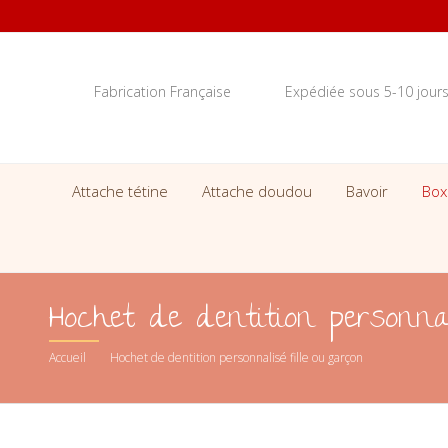
Fabrication Française
Expédiée sous 5-10 jour
Attache tétine
Attache doudou
Bavoir
Box
Hochet de dentition personnal
Accueil
Hochet de dentition personnalisé fille ou garçon