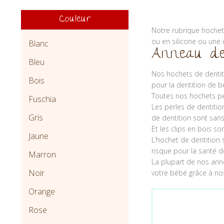
Couleur
Notre rubrique hochet
ou en silicone ou une
Blanc
Anneau de
Bleu
Nos hochets de dentit
Bois
pour la dentition de b
Toutes nos hochets per
Fuschia
Les perles de dentitio
Gris
de dentition sont san
Et les clips en bois so
Jaune
L’hochet de dentition 
risque pour la santé d
Marron
La plupart de nos ann
Noir
votre bébé grâce à no
Orange
Rose