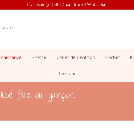
Livraison gratuite à partir de 59€ d'achat
s ouvrés
 naissance
Brosse
Collier de dentition
Hochet
K
Trier par
isé fille ou garçon