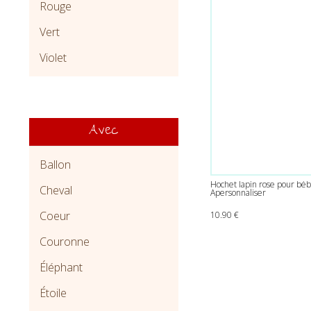
Rouge
Vert
Violet
Avec
Ballon
Hochet lapin rose pour béb
Cheval
Apersonnaliser
Coeur
10.90
€
Couronne
Éléphant
Étoile