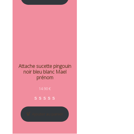
Attache sucette pingouin
noir bleu blanc Mael
prénom
14.90
€
Noté
1
5.00
sur 5 basé sur
no
Ajouter au panier