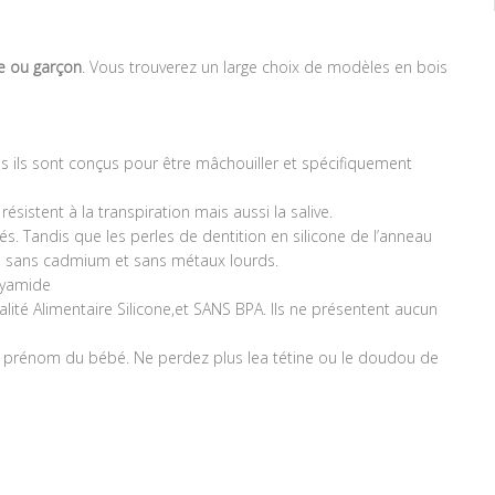
le ou garçon
. Vous trouverez un large choix de modèles en bois
s ils sont conçus pour être mâchouiller et spécifiquement
istent à la transpiration mais aussi la salive.
tés. Tandis que les perles de dentition en silicone de l’anneau
x, sans cadmium et sans métaux lourds.
olyamide
alité Alimentaire Silicone,et SANS BPA. Ils ne présentent aucun
e prénom du bébé. Ne perdez plus lea tétine ou le doudou de