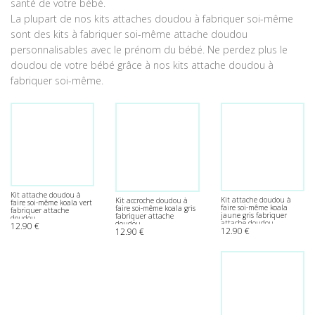
santé de votre bébé.
La plupart de nos kits attaches doudou à fabriquer soi-même
sont des kits à fabriquer soi-même attache doudou
personnalisables avec le prénom du bébé. Ne perdez plus le
doudou de votre bébé grâce à nos kits attache doudou à
fabriquer soi-même.
Kit attache doudou à
Kit attache doudou à
Kit accroche doudou à
faire soi-même koala vert
faire soi-même koala
faire soi-même koala gris
fabriquer attache
jaune gris fabriquer
fabriquer attache
doudou
attache doudou
doudou
12.90
€
12.90
€
12.90
€