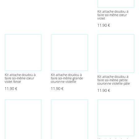
Kit attache doudou à
faire soi-même coeur
violet
11.90
€
Kit attache doudou à
Kit attache doudou à
Kit attache doudou à
faire soi-même coeur
faire soi-même grande
faire soi-même petite
violet foncé
couronne violette
couronne violette pâle
11.90
€
11.90
€
11.90
€