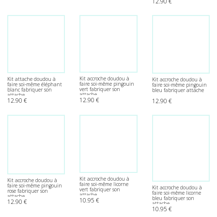
12.90
€
Kit accroche doudou à
Kit attache doudou à
Kit accroche doudou à
faire soi-même pingouin
faire soi-même éléphant
faire soi-même pingouin
vert fabriquer son
blanc fabriquer son
bleu fabriquer attache
attache
attache
12.90
€
12.90
€
12.90
€
Kit accroche doudou à
Kit accroche doudou à
faire soi-même licorne
faire soi-même pingouin
Kit accroche doudou à
vert fabriquer son
rose fabriquer son
faire soi-même licorne
attache
attache
bleu fabriquer son
10.95
€
12.90
€
attache
10.95
€