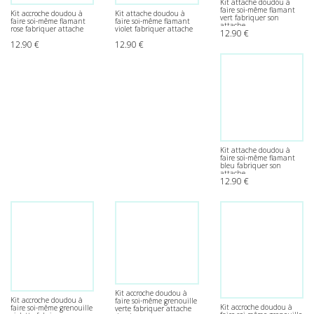
Kit attache doudou à
faire soi-même flamant
Kit accroche doudou à
Kit attache doudou à
vert fabriquer son
faire soi-même flamant
faire soi-même flamant
attache
rose fabriquer attache
violet fabriquer attache
12.90
€
12.90
€
12.90
€
Kit attache doudou à
faire soi-même flamant
bleu fabriquer son
attache
12.90
€
Kit accroche doudou à
Kit accroche doudou à
faire soi-même grenouille
Kit accroche doudou à
faire soi-même grenouille
verte fabriquer attache