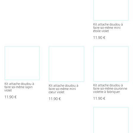
Kit attache doudou à
faire soi-même mini
étoile violet
11.90
€
Kit attache doudou à
Kit attache doudou à
Kit attache doudou à
faire soi-même lapin
faire soi-même couronne
faire soi-même mini
violet
violette à fabriquer
coeur violet
11.90
€
11.90
€
11.90
€