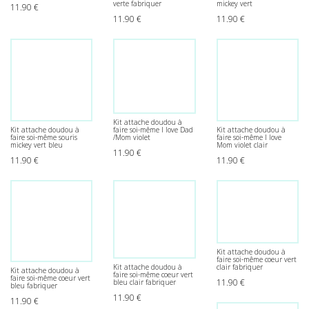
verte fabriquer
mickey vert
11.90
€
11.90
€
11.90
€
Kit attache doudou à
Kit attache doudou à
Kit attache doudou à
faire soi-même I love Dad
faire soi-même souris
faire soi-même I love
/Mom violet
mickey vert bleu
Mom violet clair
11.90
€
11.90
€
11.90
€
Kit attache doudou à
faire soi-même coeur vert
Kit attache doudou à
clair fabriquer
Kit attache doudou à
faire soi-même coeur vert
faire soi-même coeur vert
11.90
€
bleu clair fabriquer
bleu fabriquer
11.90
€
11.90
€