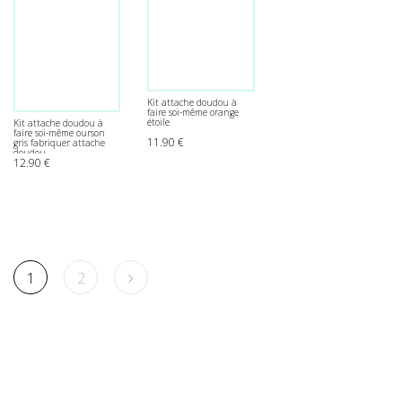
Kit attache doudou à
faire soi-même orange
étoile
Kit attache doudou à
faire soi-même ourson
11.90
€
gris fabriquer attache
doudou
12.90
€
1
2