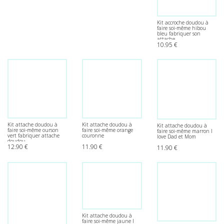
Kit accroche doudou à
faire soi-même hibou
bleu fabriquer son
attache
10.95
€
Kit attache doudou à
Kit attache doudou à
Kit attache doudou à
faire soi-même ourson
faire soi-même orange
faire soi-même marron I
vert fabriquer attache
couronne
love Dad et Mom
doudou
12.90
€
11.90
€
11.90
€
Kit attache doudou à
faire soi-même jaune I