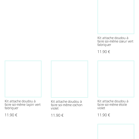
Kit attache doudou à
faire soi-même coeur vert
fabriquer
11.90
€
Kit attache doudou à
Kit attache doudou à
Kit attache doudou à
faire soi-même lapin vert
faire soi-même étoile
faire soi-même cochon
fabriquer
violet
violet
11.90
€
11.90
€
11.90
€