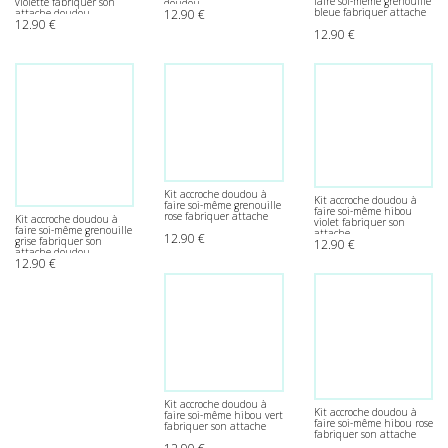
faire soi-même grenouille
violette fabriquer son
doudou
bleue fabriquer attache
12.90
€
attache doudou
12.90
€
12.90
€
Kit accroche doudou à
Kit accroche doudou à
faire soi-même grenouille
faire soi-même hibou
rose fabriquer attache
Kit accroche doudou à
violet fabriquer son
faire soi-même grenouille
attache
12.90
€
grise fabriquer son
12.90
€
attache doudou
12.90
€
Kit accroche doudou à
Kit accroche doudou à
faire soi-même hibou vert
faire soi-même hibou rose
fabriquer son attache
fabriquer son attache