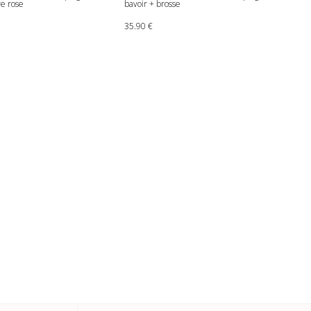
re rose
bavoir + brosse
35.90
€