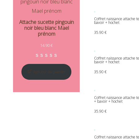
Coffret naissance attache 
Attache sucette pingouin
bavoir + hochet
noir bleu blanc Mael
35.90
€
prénom
14.90
€
Coffret naissance attache te
bavoir + hochet
Noté
1
5.00
sur 5 basé sur
no
Ajouter au panier
35.90
€
Coffret naissance attache 
+ bavoir + hochet
35.90
€
Coffret naissance attache t