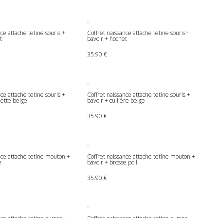
ce attache tetine souris +
Coffret naissance attache tetine souris+
t
bavoir + hochet
35.90
€
ce attache tetine souris +
Coffret naissance attache tetine souris +
hette beige
bavoir + cuillère beige
35.90
€
nce attache tetine mouton +
Coffret naissance attache tetine mouton +
e
bavoir + brosse poil
35.90
€