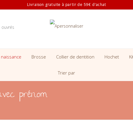
Livraison gratuite à partir de 59€ d'achat
s ouvrés
 naissance
Brosse
Collier de dentition
Hochet
K
Trier par
avec prénom