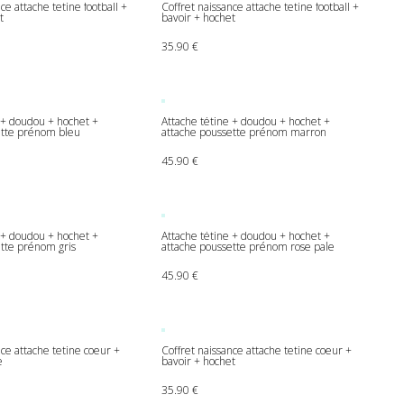
ce attache tetine football +
Coffret naissance attache tetine football +
t
bavoir + hochet
35.90
€
 + doudou + hochet +
Attache tétine + doudou + hochet +
ette prénom bleu
attache poussette prénom marron
45.90
€
 + doudou + hochet +
Attache tétine + doudou + hochet +
tte prénom gris
attache poussette prénom rose pale
45.90
€
nce attache tetine coeur +
Coffret naissance attache tetine coeur +
e
bavoir + hochet
35.90
€