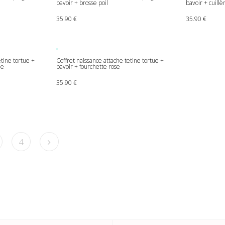
bavoir + brosse poil
bavoir + cuillè
35.90
€
35.90
€
etine tortue +
Coffret naissance attache tetine tortue +
le
bavoir + fourchette rose
35.90
€
4