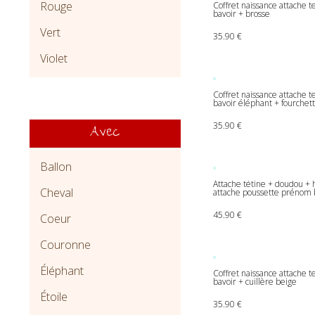
Rouge
Coffret naissance attache te
bavoir + brosse
Vert
35.90
€
Violet
Coffret naissance attache te
bavoir éléphant + fourchet
35.90
€
Avec
Ballon
Attache tétine + doudou + 
Cheval
attache poussette prénom b
45.90
€
Coeur
Couronne
Éléphant
Coffret naissance attache t
bavoir + cuillère beige
Étoile
35.90
€