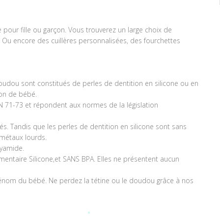
our fille ou garçon. Vous trouverez un large choix de
 Ou encore des cuillères personnalisées, des fourchettes
udou sont constitués de perles de dentition en silicone ou en
ion de bébé.
 71-73 et répondent aux normes de la législation
tés. Tandis que les perles de dentition en silicone sont sans
 métaux lourds.
lyamide.
imentaire Silicone,et SANS BPA. Elles ne présentent aucun
rénom du bébé. Ne perdez la tétine ou le doudou grâce à nos