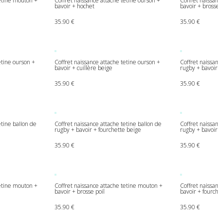
tetine mouton +
Coffret naissance attache tetine ourson +
Coffret naissa
bavoir + hochet
bavoir + brosse
35.90
€
35.90
€
etine ourson +
Coffret naissance attache tetine ourson +
Coffret naissa
bavoir + cuillère beige
rugby + bavoir
35.90
€
35.90
€
etine ballon de
Coffret naissance attache tetine ballon de
Coffret naissa
rugby + bavoir + fourchette beige
rugby + bavoir
35.90
€
35.90
€
tation client
tetine mouton +
Coffret naissance attache tetine mouton +
Coffret naissa
bavoir + brosse poil
bavoir + fourc
35.90
€
35.90
€