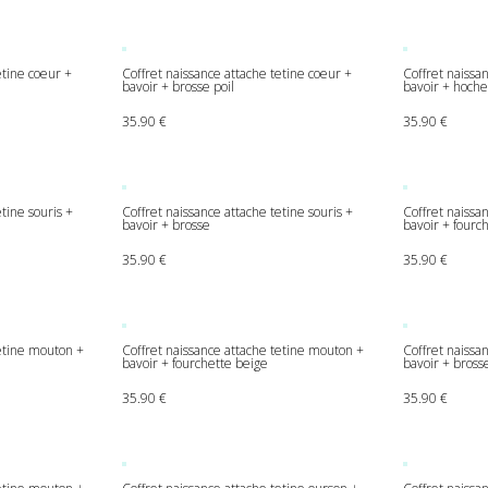
etine coeur +
Coffret naissance attache tetine coeur +
Coffret naissan
bavoir + brosse poil
bavoir + hoche
35.90
€
35.90
€
tine souris +
Coffret naissance attache tetine souris +
Coffret naissan
bavoir + brosse
bavoir + fourc
35.90
€
35.90
€
tetine mouton +
Coffret naissance attache tetine mouton +
Coffret naissa
bavoir + fourchette beige
bavoir + bross
35.90
€
35.90
€