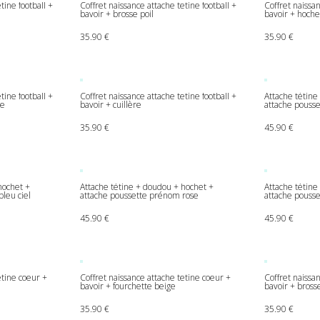
tine football +
Coffret naissance attache tetine football +
Coffret naissan
bavoir + brosse poil
bavoir + hoche
35.90
€
35.90
€
tine football +
Coffret naissance attache tetine football +
Attache tétine
te
bavoir + cuillère
attache pouss
35.90
€
45.90
€
hochet +
Attache tétine + doudou + hochet +
Attache tétine
leu ciel
attache poussette prénom rose
attache pousse
45.90
€
45.90
€
etine coeur +
Coffret naissance attache tetine coeur +
Coffret naissa
bavoir + fourchette beige
bavoir + bross
35.90
€
35.90
€