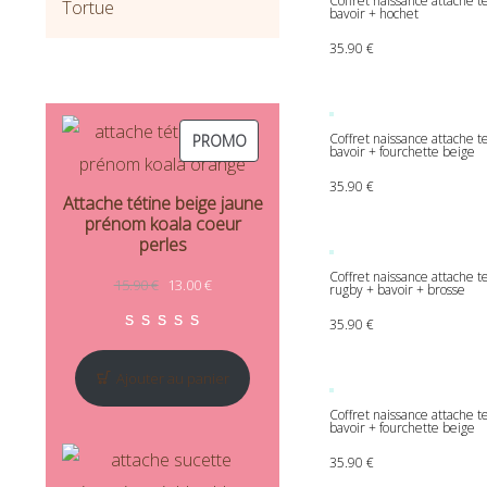
Coffret naissance attache 
Tortue
bavoir + hochet
35.90
€
PRODUIT EN PROMOTION
Coffret naissance attache t
PROMO
bavoir + fourchette beige
35.90
€
Attache tétine beige jaune
prénom koala coeur
perles
Coffret naissance attache t
Le prix initial était : 15.90 €.
Le prix actuel est : 13.00 €.
15.90
€
13.00
€
rugby + bavoir + brosse
35.90
€
Noté
1
5.00
sur 5 basé sur
no
Ajouter au panier
Coffret naissance attache 
bavoir + fourchette beige
35.90
€