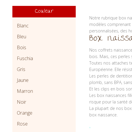
Couleur
Notre rubrique box na
modèles comprenant at
Blanc
personnalisées, des h
Box naiss
Bleu
Bois
Nos coffrets naissanc
bois. Mais, ces perles
Fuschia
Toutes nos attaches t
Gris
Européenne. Elle résist
Les perles de dentitio
Jaune
plomb, sans BPA, sans
Et les clips en bois so
Marron
Les box naissances fil
Noir
risque pour la santé d
La plupart de nos box
Orange
box naissance.
Rose