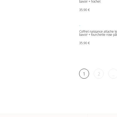
bavoir + hochet
35.90
€
Coffret naissance attache t
bavoir + fourchette rose pâ
35.90
€
1
2
…