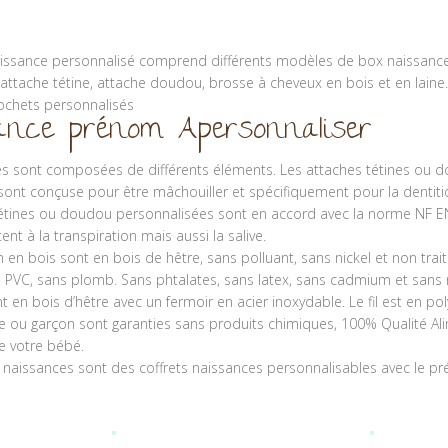
issance personnalisé comprend différents modèles de box naissance p
tache tétine, attache doudou, brosse à cheveux en bois et en laine.
ochets personnalisés
ance prénom Apersonnaliser
es sont composées de différents éléments. Les attaches tétines ou do
 sont conçuse pour être mâchouiller et spécifiquement pour la dentit
étines ou doudou personnalisées sont en accord avec la norme NF EN
ent à la transpiration mais aussi la salive.
n en bois sont en bois de hêtre, sans polluant, sans nickel et non trai
 PVC, sans plomb. Sans phtalates, sans latex, sans cadmium et sans
nt en bois d’hêtre avec un fermoir en acier inoxydable. Le fil est en po
le ou garçon sont garanties sans produits chimiques, 100% Qualité Al
e votre bébé.
 naissances sont des coffrets naissances personnalisables avec le p