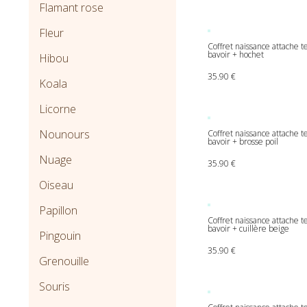
Flamant rose
Fleur
Coffret naissance attache t
bavoir + hochet
Hibou
35.90
€
Koala
Licorne
Nounours
Coffret naissance attache te
bavoir + brosse poil
Nuage
35.90
€
Oiseau
Papillon
Coffret naissance attache 
bavoir + cuillère beige
Pingouin
35.90
€
Grenouille
Souris