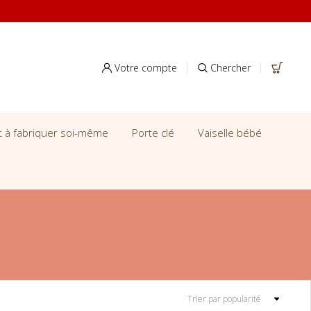
Votre compte
Chercher
it à fabriquer soi-même
Porte clé
Vaiselle bébé
Trier par popularité