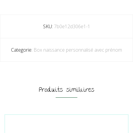
SKU:
7b0e12d306e1-1
Categorie:
Box naissance personnalisé avec prénom
Produits similaires