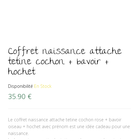
Coffret naissance attache
tetine cochon + bavoir +
hochet
Disponibilité
En Stock
35.90
€
Le coffret naissance attache tetine cochon rose + bavoir
oiseau + hochet avec prénom est une idée cadeau pour une
naissance.