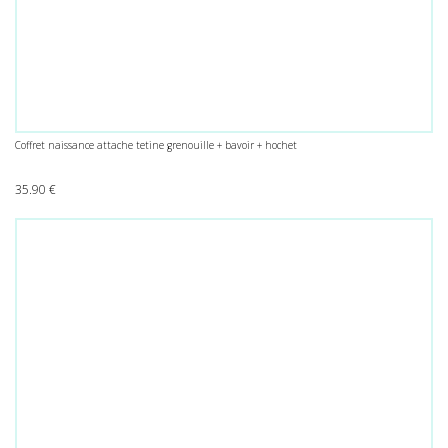
Coffret naissance attache tetine grenouille + bavoir + hochet
35.90
€