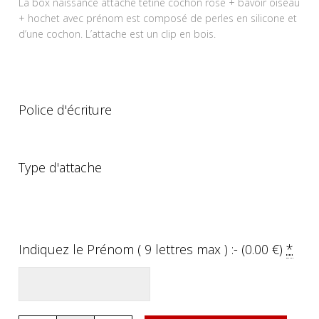
La box naissance attache tetine cochon rose + bavoir oiseau
+ hochet avec prénom est composé de perles en silicone et
d’une cochon. L’attache est un clip en bois.
Police d'écriture
Type d'attache
Indiquez le Prénom ( 9 lettres max ) :- (
0.00
€
)
*