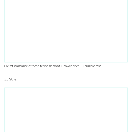
Coffret naissance attache tetine flamant + bavoir oiseau + cuillère rose
35.90
€