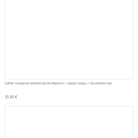
Coffret naissance attache tetine éléphant + bavoir oiseau + fourchette rose
35.90
€