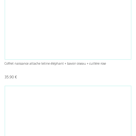
Coffret naissance attache tetine éléphant + bavoir oiseau + cuillère rose
35.90
€