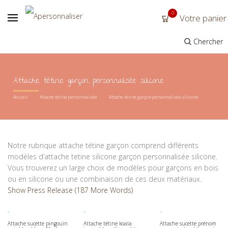
0
Votre panier
Chercher
Attache tétine garçon personnalisée silicone
Accueil
Attache tétine personnalisée
Attache tétine garçon personnalisée silicone
Notre rubrique attache tétine garçon comprend différents
modèles d’attache tetine silicone garçon personnalisée silicone.
Vous trouverez un large choix de modèles pour garçons en bois
ou en silicone ou une combinaison de ces deux matériaux.
Show Press Release (187 More Words)
Attache sucette pingouin
Attache tétine koala
Attache sucette prénom