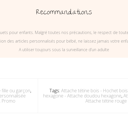
Recommandations
uets pour enfants. Malgré toutes nos précautions, le respect de tou
on des articles personnalisés pour bébé, ne laissez jamais votre enf
A utiliser toujours sous la surveillance d’un adulte
 fille ou garçon
,
Tags:
Attache tétine bois - Hochet boi
personnalisée
hexagone - Attache doudou hexagone
,
At
,
Promo
Attache tétine rouge