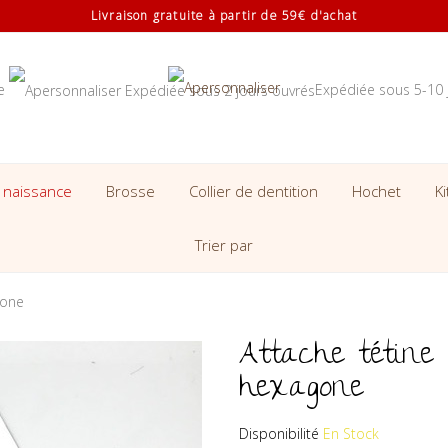
Livraison gratuite à partir de 59€ d'achat
se
Expédiée sous 5-10 
 naissance
Brosse
Collier de dentition
Hochet
K
Trier par
gone
Attache tétine
hexagone
Disponibilité
En Stock