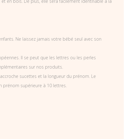
 en bois. De plus, elle sera facilement identifiable à la
 enfants. Ne laissez jamais votre bébé seul avec son
éennes. Il se peut que les lettres ou les perles
mplémentaires sur nos produits.
accroche sucettes et la longueur du prénom. Le
n prénom supérieure à 10 lettres.