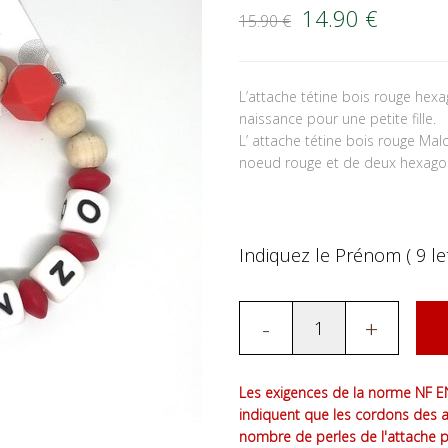
Le prix initial é
Le prix
14.90
€
15.90
€
L’attache tétine bois rouge hexa
naissance pour une petite fille.
L’ attache tétine bois rouge M
noeud rouge et de deux hexagone
Indiquez le Prénom ( 9 let
-
+
Les exigences de la norme NF EN
indiquent que les cordons des 
nombre de perles de l'attache 