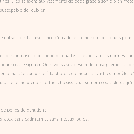
nes. Elles se fixent aux vêtements de bébé grâce à son clip en métal et
 susceptible de l’oublier.
e utilisé sous la surveillance d’un adulte. Ce ne sont des jouets pour
es personnalisés pour bébé de qualité et respectant les normes europ
 pour nous le signaler. Ou si vous avez besoin de renseignements co
ersonnalisée conforme à la photo. Cependant suivant les modèles d’
’attache tétine prénom tortue. Choisissez un surnom court plutôt qu’u
de perles de dentition :
ns latex, sans cadmium et sans métaux lourds.