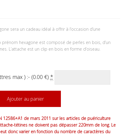
tait : 15.90 €.
 actuel est : 14.90 €.
gone sera un cadeau idéal à offrir à l’occasion d’une
alo prénom hexagone est composé de perles en bois, d’un
s. L’attache est un clip en bois en forme d’oiseau.
tres max ) :- (
0.00
€
)
*
Ajouter au panier
 12586+A1 de mars 2011 sur les articles de puériculture
attache-tétines ne doivent pas dépasser 220mm de long. Le
peut donc varier en fonction du nombre de caractères du