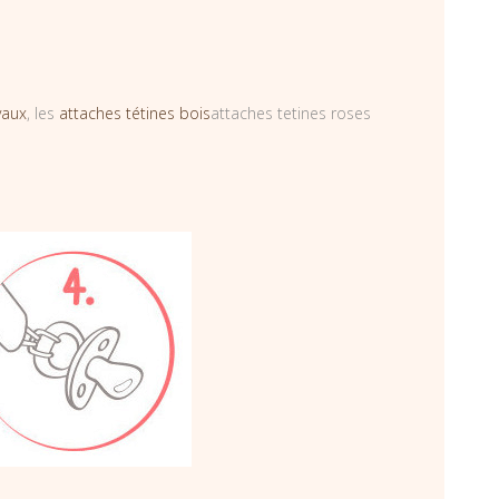
vaux
, les
attaches tétines bois
attaches tetines roses