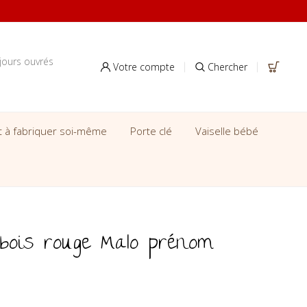
jours ouvrés
Votre compte
Chercher
it à fabriquer soi-même
Porte clé
Vaiselle bébé
 bois rouge Malo prénom