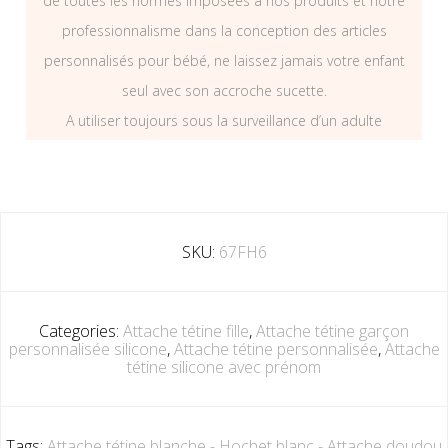
de toutes les normes imposées à nos produits et notre
professionnalisme dans la conception des articles
personnalisés pour bébé, ne laissez jamais votre enfant
seul avec son accroche sucette.
A utiliser toujours sous la surveillance d’un adulte
SKU:
67FH6
Categories:
Attache tétine fille
,
Attache tétine garçon
personnalisée silicone
,
Attache tétine personnalisée
,
Attache
tétine silicone avec prénom
Tags:
Attache tétine blanche - Hochet blanc - Attache doudou