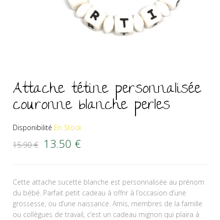
Attache tétine personnalisée
couronne blanche perles
Disponibilité
En Stock
Le prix initial était : 15.90 €.
Le prix actuel est : 13.50 €.
13.50
€
15.90
€
Cette attache sucette blanche est personnalisée au prénom
du bébé. Parfait petit cadeau à offrir à l’occasion d’une
grossesse, ou d’une naissance. Amis, membres de la famille
ou collègues de travail, c’est un cadeau mignon qui plaira à