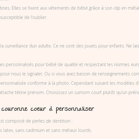
nes. Elles se fixent aux vêtements de bébé grâce à son clip en métal et
 susceptible de l’oublier.
s la surveillance dun adulte. Ce ne sont des jouets pour enfants. Ne l
es personnalisés pour bébé de qualité et respectant les normes europ
 pour nous le signaler. Ou si vous avez besoin de renseignements co
ersonnalisée conforme à la photo. Cependant suivant les modèles d’
’attache tétine prénom. Choisissez un surnom court plutôt qu’un prén
 couronne coeur à personnaliser
est composé de perles de dentition :
ns latex, sans cadmium et sans métaux lourds.