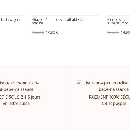
nche hexagone
Attache tétine personnalisable bleu
Attache sucett
marine
jaune saumon 
 : 15.90 €.
uel est : 14.90 €.
Le prix initial était : 15.90 €.
Le prix actuel est : 14.90 €.
Le pri
15.90
€
14.90
€
15.90
€
14.9
ÉDIÉ SOUS 2 à 5 jours
PAIEMENT 100% SÉCU
En lettre suivie
CB et paypal