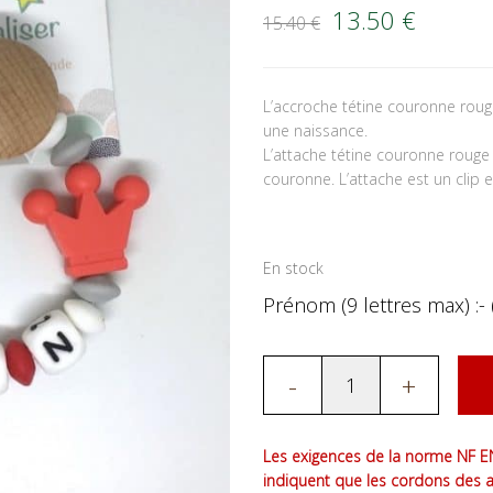
Le prix initial é
Le prix
13.50
€
15.40
€
L’accroche tétine couronne rou
une naissance.
L’attache tétine couronne rouge
couronne. L’attache est un clip e
En stock
Prénom (9 lettres max) :- 
-
+
Les exigences de la norme NF EN
indiquent que les cordons des 