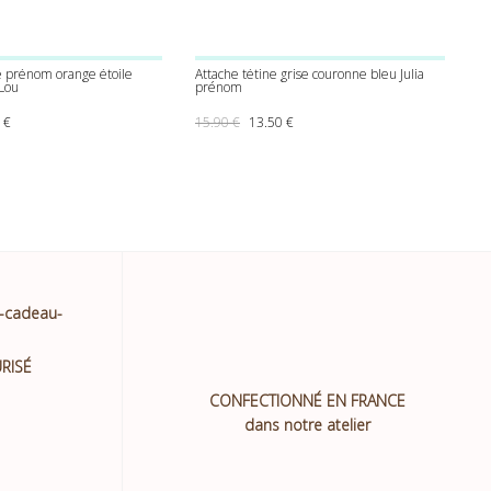
e prénom orange étoile
Attache tétine grise couronne bleu Julia
Lou
prénom
x initial était : 15.90 €.
Le prix actuel est : 14.90 €.
Le prix initial était : 15.90 €.
Le prix actuel est : 13.50 €.
0
€
15.90
€
13.50
€
CONFECTIONNÉ EN FRANCE
dans notre atelier
RISÉ