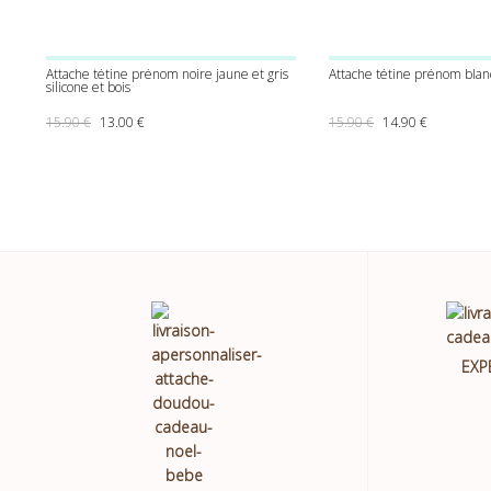
Attache tétine prénom noire jaune et gris
Attache tétine prénom bla
silicone et bois
Le prix initial était : 15.90 €.
Le prix actuel est : 13.00 €.
Le prix initial était
Le prix act
15.90
€
13.00
€
15.90
€
14.90
€
EXP