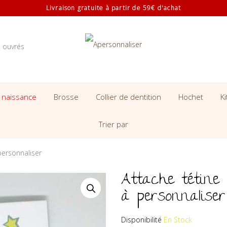
Livraison gratuite à partir de 59€ d'achat
s ouvrés
 naissance
Brosse
Collier de dentition
Hochet
K
Trier par
personnaliser
Attache tétine
à personnaliser
Disponibilité
En Stock