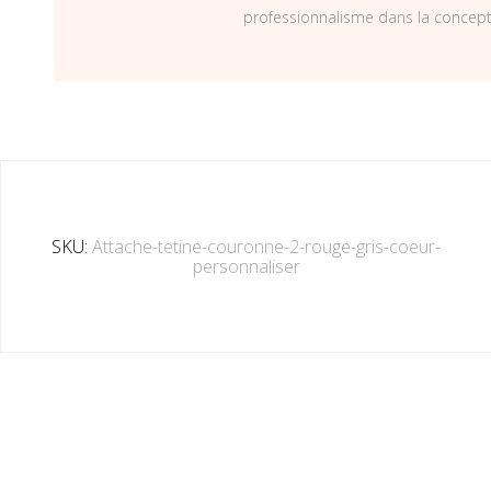
professionnalisme dans la concepti
SKU:
Attache-tetine-couronne-2-rouge-gris-coeur-
personnaliser