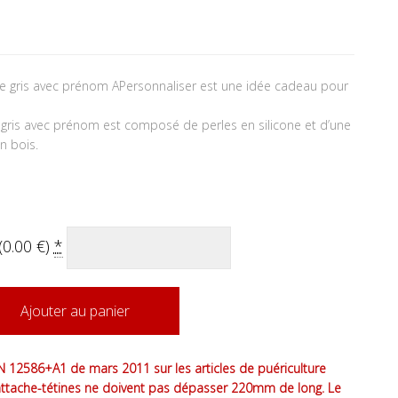
tait : 15.40 €.
 actuel est : 13.50 €.
ge gris avec prénom APersonnaliser est une idée cadeau pour
 gris avec prénom est composé de perles en silicone et d’une
n bois.
(
0.00
€
)
*
Ajouter au panier
 12586+A1 de mars 2011 sur les articles de puériculture
attache-tétines ne doivent pas dépasser 220mm de long. Le