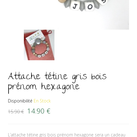
Attache tétine gris bois
prénom hexagone
Disponibilité
En Stock
Le prix initial était : 15.90 €.
Le prix actuel est : 14.90 €.
14.90
€
15.90
€
L’attache tétine gris bois prénom hexagone sera un cadeau