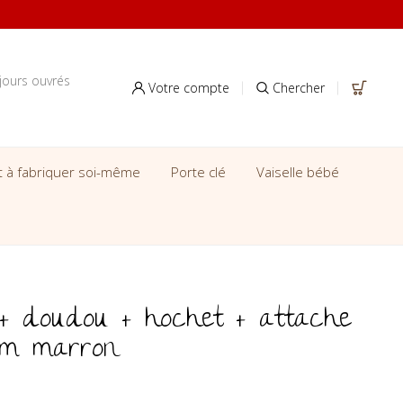
jours ouvrés
Votre compte
Chercher
it à fabriquer soi-même
Porte clé
Vaiselle bébé
 + doudou + hochet + attache
om marron