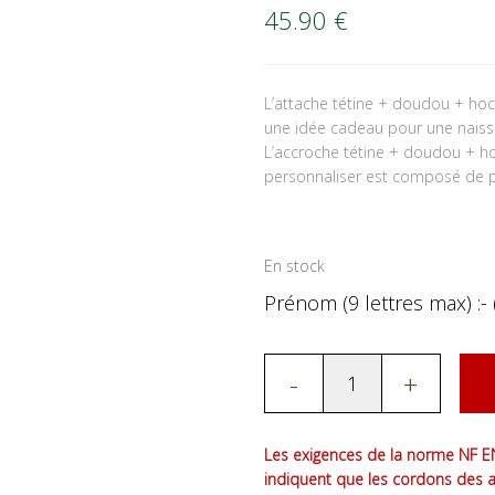
45.90
€
L’attache tétine + doudou + ho
une idée cadeau pour une naiss
L’accroche tétine + doudou + h
personnaliser est composé de per
En stock
Prénom (9 lettres max) :- 
-
+
Les exigences de la norme NF EN
indiquent que les cordons des 