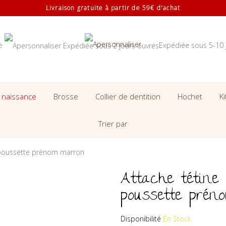
Livraison gratuite à partir de 59€ d'achat
se
Expédiée sous 5-10 
 naissance
Brosse
Collier de dentition
Hochet
K
Trier par
 poussette prénom marron
Attache tétine
poussette prén
Disponibilité
En Stock