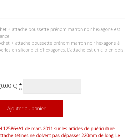
chet + attache poussette prénom marron noir hexagone est
ance.
ochet + attache poussette prénom marron noir hexagone à
les en silicone et d’hexagones. L’attache est un clip en bois.
(
0.00
€
)
*
Ajouter au panier
 12586+A1 de mars 2011 sur les articles de puériculture
attache-tétines ne doivent pas dépasser 220mm de long. Le