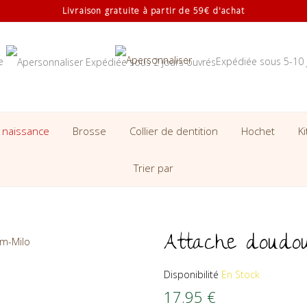
Livraison gratuite à partir de 59€ d'achat
se
Expédiée sous 5-10 
 naissance
Brosse
Collier de dentition
Hochet
K
Trier par
Attache doudou
Disponibilité
En Stock
17.95
€