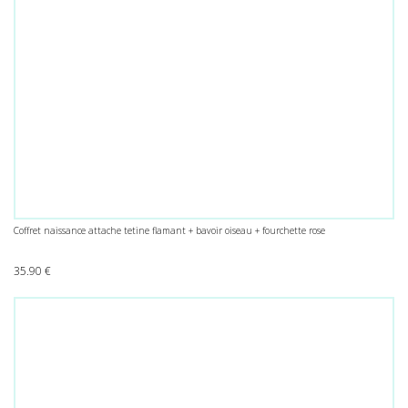
Coffret naissance attache tetine flamant + bavoir oiseau + fourchette rose
35.90
€