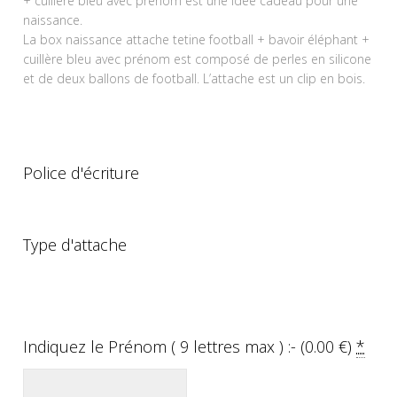
+ cuillère bleu avec prénom est une idée cadeau pour une
naissance.
La box naissance attache tetine football + bavoir éléphant +
cuillère bleu avec prénom est composé de perles en silicone
et de deux ballons de football. L’attache est un clip en bois.
Police d'écriture
Type d'attache
Indiquez le Prénom ( 9 lettres max ) :- (
0.00
€
)
*