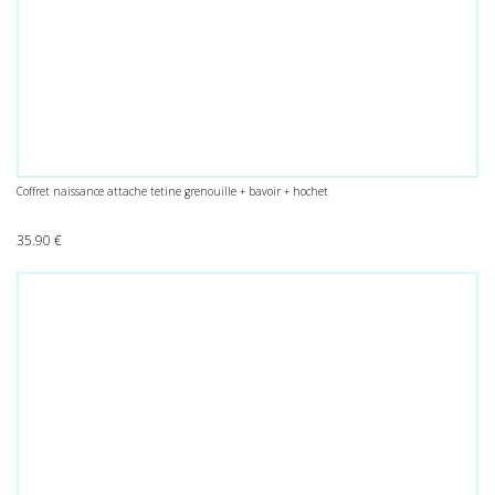
Coffret naissance attache tetine grenouille + bavoir + hochet
35.90
€