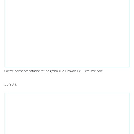
Coffret naissance attache tetine grenouille + bavoir + cuillère rose pâle
35.90
€