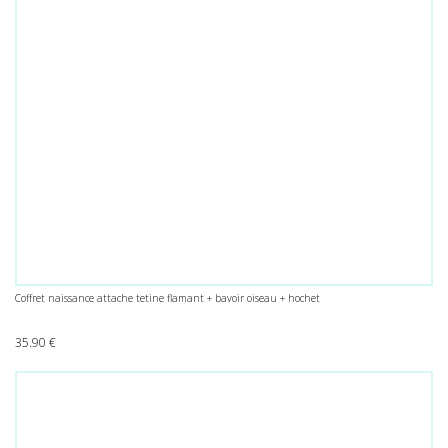
Coffret naissance attache tetine flamant + bavoir oiseau + hochet
35.90
€