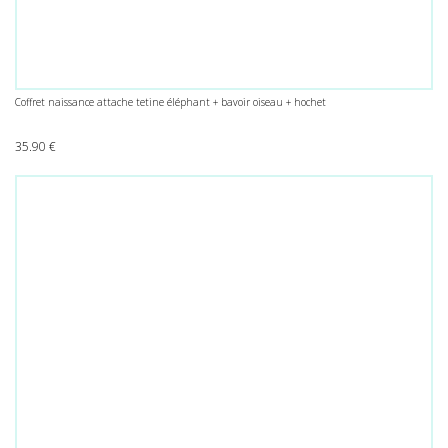
Coffret naissance attache tetine éléphant + bavoir oiseau + hochet
35.90
€