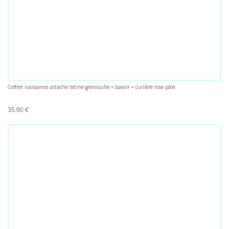
Coffret naissance attache tetine grenouille + bavoir + cuillère rose pâle
35.90
€