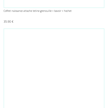
Coffret naissance attache tetine grenouille + bavoir + hochet
35.90
€