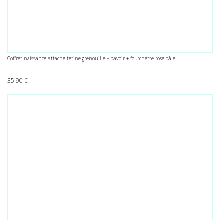
Coffret naissance attache tetine grenouille + bavoir + fourchette rose pâle
35.90
€