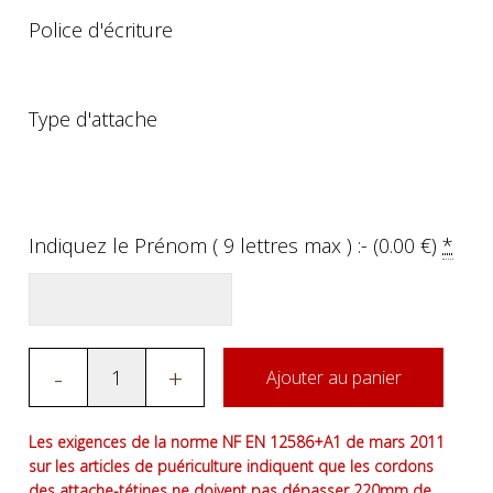
Police d'écriture
Type d'attache
Indiquez le Prénom ( 9 lettres max ) :- (
0.00
€
)
*
-
+
Ajouter au panier
Les exigences de la norme NF EN 12586+A1 de mars 2011
sur les articles de puériculture indiquent que les cordons
des attache-tétines ne doivent pas dépasser 220mm de