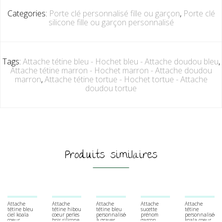
Categories:
Porte clé personnalisé fille ou garçon
,
Porte clé
silicone fille ou garçon personnalisé
Tags:
Attache tétine bleu - Hochet bleu - Attache doudou bleu
,
Attache tétine marron - Hochet marron - Attache doudou
marron
,
Attache tétine tortue - Hochet tortue - Attache
doudou tortue
Produits similaires
Attache
Attache
Attache
Attache
Attache
tétine bleu
tétine hibou
tétine bleu
sucette
tétine
ciel koala
coeur perles
personnalisée
prénom
personnalisée
coeur
bois silicone
à graver
garçon
koala coeur