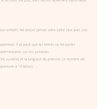
t en bois. De plus, elles seront facilement identifiable
 pour enfants. Ne laissez jamais votre bébé seul avec son
éennes. Il se peut que les lettres ou les perles
mplémentaires sur nos produits.
che sucettes et la longueur du prénom. Le nombre de
périeure à 10 lettres.