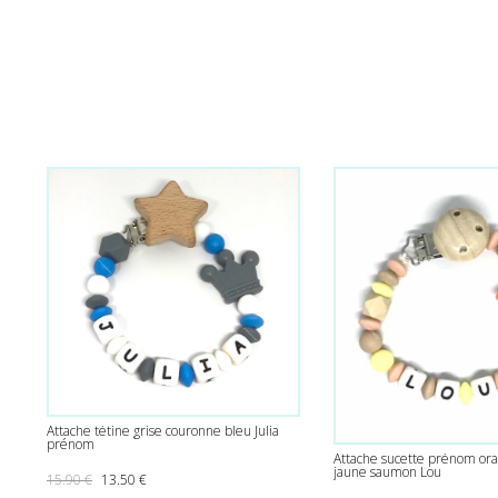
Attache tétine grise couronne bleu Julia
prénom
Attache sucette prénom ora
jaune saumon Lou
Le prix initial était : 15.90 €.
Le prix actuel est : 13.50 €.
15.90
€
13.50
€