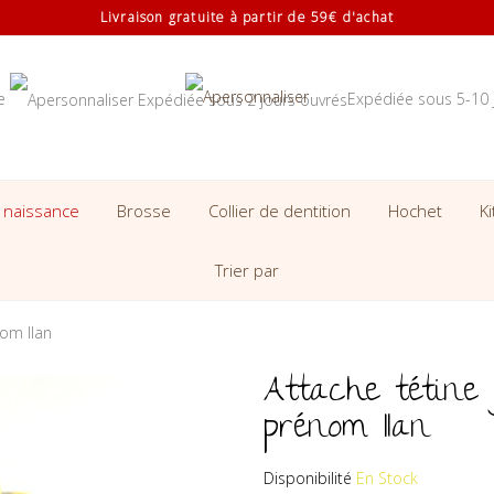
Livraison gratuite à partir de 59€ d'achat
se
Expédiée sous 5-10 
 naissance
Brosse
Collier de dentition
Hochet
K
Trier par
nom Ilan
Attache tétine 
prénom Ilan
Disponibilité
En Stock