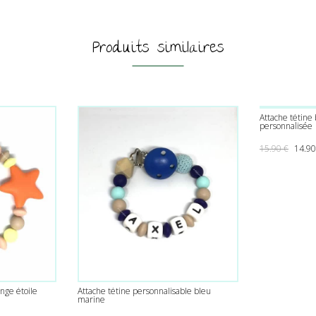
Produits similaires
Attache tétine 
personnalisée
Le pri
15.90
€
14.9
nge étoile
Attache tétine personnalisable bleu
marine