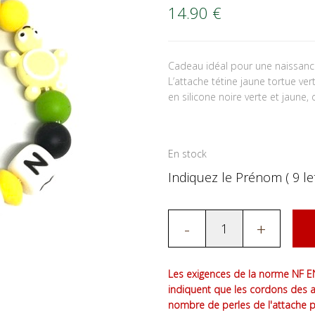
14.90
€
Cadeau idéal pour une naissance
L’attache tétine jaune tortue ve
en silicone noire verte et jaune, 
En stock
Indiquez le Prénom ( 9 let
-
+
Les exigences de la norme NF EN
indiquent que les cordons des 
nombre de perles de l'attache 