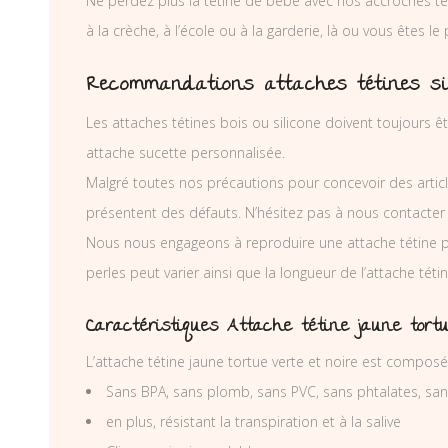
Ne perdez plus la tétine de bébé avec nos accroches téti
à la crèche, à l’école ou à la garderie, là ou vous êtes le
Recommandations attaches tétines si
Les attaches tétines bois ou silicone doivent toujours êt
attache sucette personnalisée.
Malgré toutes nos précautions pour concevoir des articl
présentent des défauts. N’hésitez pas à nous contacter
Nous nous engageons à reproduire une attache tétine 
perles peut varier ainsi que la longueur de l’attache té
Caractéristiques Attache tétine jaune tortu
L’attache tétine jaune tortue verte et noire est composé
Sans BPA, sans plomb, sans PVC, sans phtalates, sa
en plus, résistant la transpiration et à la salive