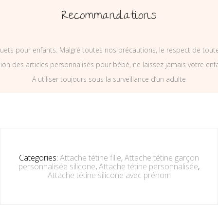
Recommandations
uets pour enfants. Malgré toutes nos précautions, le respect de tou
on des articles personnalisés pour bébé, ne laissez jamais votre enf
A utiliser toujours sous la surveillance d’un adulte
Categories:
Attache tétine fille
,
Attache tétine garçon
personnalisée silicone
,
Attache tétine personnalisée
,
Attache tétine silicone avec prénom