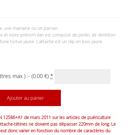
, une marraine ou un parrain.
rte et noire prénom Ilan est composé de perles de dentition
d’une tortue jaune. L’attache est un clip en bois jaune.
tres max ) :- (
0.00
€
)
*
Ajouter au panier
 12586+A1 de mars 2011 sur les articles de puériculture
attache-tétines ne doivent pas dépasser 220mm de long. Le
peut donc varier en fonction du nombre de caractères du