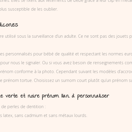
nes. Elles se fixent aux vêtements de bébé grâce à leur clip en métal e
 plus susceptible de les oublier.
licones
re utilisé sous la surveillance d’un adulte. Ce ne sont pas des jouets
es personnalisés pour bébé de qualité et respectant les normes europ
 pour nous le signaler. Ou si vous avez besoin de renseignements co
prénom conforme à la photo. Cependant suivant les modèles d’accro
tine prénom tortue. Choisissez un surnom court plutôt qu’un prénom su
e verte et noire prénom Ilan à personnaliser
 de perles de dentition :
ns latex, sans cadmium et sans métaux lourds.