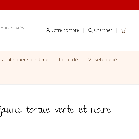
jours ouvrés
Votre compte
Chercher
it à fabriquer soi-même
Porte clé
Vaiselle bébé
jaune tortue verte et noire