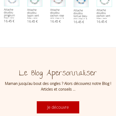
Attache
Attache
Attache
Attache
Attache
doudou
doudou
doudou
doudou
doudou
pingouin
cochon rose
lapin vert
cochon vert
tortue bleu
bleu gris
gris coeur à
bleu gris
bleu gris
gris coeur à
16.45
€
coeur à
16.45
€
16.45
€
personnaliser
coeur à
16.45
€
16.45
€
coeur à
personnaliser
personnaliser
personnaliser
personnaliser
Le Blog Apersonnaliser
Maman jusqu’au bout des ongles ? Alors découvrez notre Blog !
Articles et conseils …
Je découvre