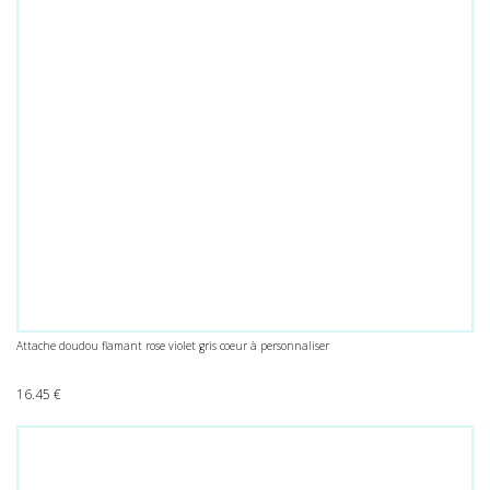
Attache doudou flamant rose violet gris coeur à personnaliser
16.45
€