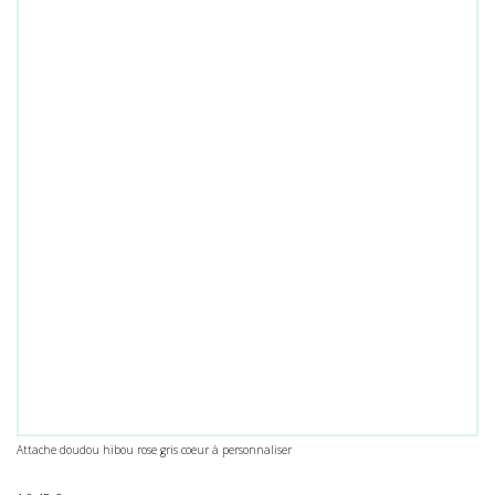
Attache doudou hibou rose gris coeur à personnaliser