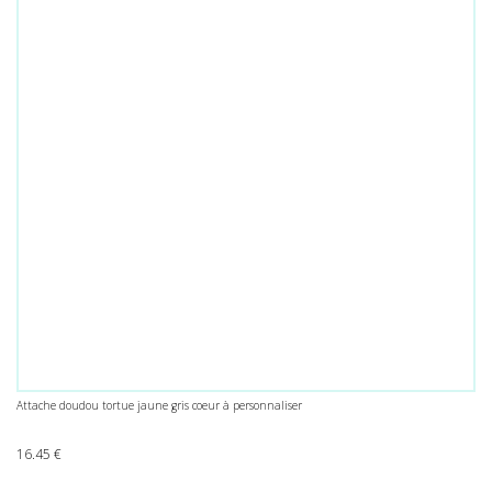
Attache doudou tortue jaune gris coeur à personnaliser
16.45
€