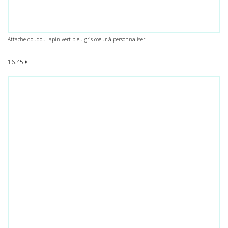
Attache doudou lapin vert bleu gris coeur à personnaliser
16.45
€