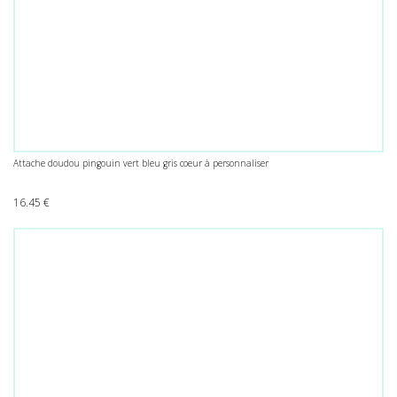
Attache doudou pingouin vert bleu gris coeur à personnaliser
16.45
€