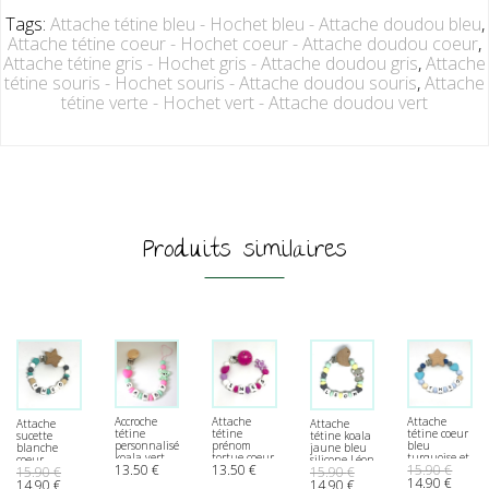
Tags:
Attache tétine bleu - Hochet bleu - Attache doudou bleu
,
Attache tétine coeur - Hochet coeur - Attache doudou coeur
,
Attache tétine gris - Hochet gris - Attache doudou gris
,
Attache
tétine souris - Hochet souris - Attache doudou souris
,
Attache
tétine verte - Hochet vert - Attache doudou vert
Produits similaires
Accroche
Attache
Attache
Attache
Attache
tétine
tétine
tétine coeur
sucette
tétine koala
personnalisée
prénom
bleu
blanche
jaune bleu
koala vert
tortue coeur
turquoise et
coeur
silicone Léon
13.50
€
13.50
€
15.90
€
coeur rose
rose fushia
gris
15.90
€
15.90
€
prénom
Le prix initial 
Le pri
pâle vert
et violet
personnalisée
14.90
€
Le prix initial était : 15.90 €.
Le prix actuel est : 14.90 €.
Le prix initial était : 15.90 €.
Le prix actuel est : 14.9
hexagone
14.90
€
14.90
€