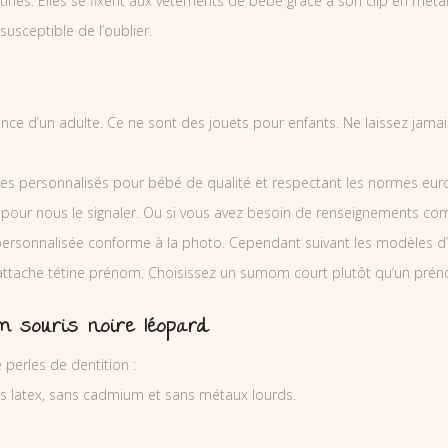
nes. Elles se fixent aux vêtements de bébé grâce à son clip en métal et
 susceptible de l’oublier.
illance d’un adulte. Ce ne sont des jouets pour enfants. Ne laissez jam
es personnalisés pour bébé de qualité et respectant les normes europ
 pour nous le signaler. Ou si vous avez besoin de renseignements co
ersonnalisée conforme à la photo. Cependant suivant les modèles d’
’attache tétine prénom. Choisissez un surnom court plutôt qu’un prén
m souris noire léopard
perles de dentition :
ns latex, sans cadmium et sans métaux lourds.