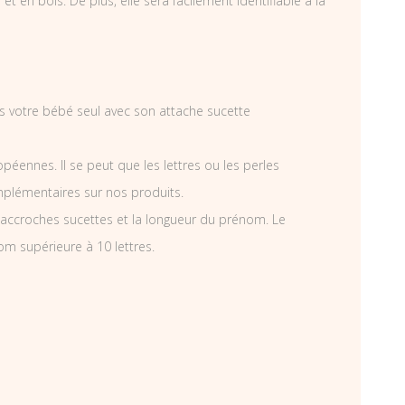
 en bois. De plus, elle sera facilement identifiable à la
ais votre bébé seul avec son attache sucette
éennes. Il se peut que les lettres ou les perles
mplémentaires sur nos produits.
accroches sucettes et la longueur du prénom. Le
om supérieure à 10 lettres.