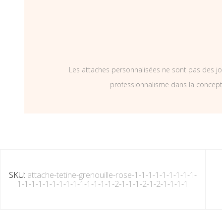
Les attaches personnalisées ne sont pas des jo
professionnalisme dans la concepti
SKU:
attache-tetine-grenouille-rose-1-1-1-1-1-1-1-1-1-
1-1-1-1-1-1-1-1-1-1-1-1-1-1-2-1-1-1-2-1-2-1-1-1-1