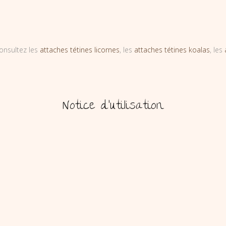
onsultez les
attaches tétines licornes
, les
attaches tétines koalas
, les
Notice d’utilisation