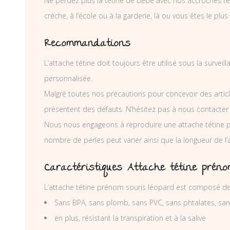
Ne perdez plus la tétine de bébé avec nos accroches téti
crèche, à l’école ou à la garderie, là ou vous êtes le plus
Recommandations
L’attache tétine doit toujours être utilisé sous la surve
personnalisée.
Malgré toutes nos précautions pour concevoir des articl
présentent des défauts. N’hésitez pas à nous contacter
Nous nous engageons à reproduire une attache tétine p
nombre de perles peut varier ainsi que la longueur de l
Caractéristiques Attache tétine préno
L’attache tétine prénom souris léopard est composé de 
Sans BPA, sans plomb, sans PVC, sans phtalates, sa
en plus, résistant la transpiration et à la salive