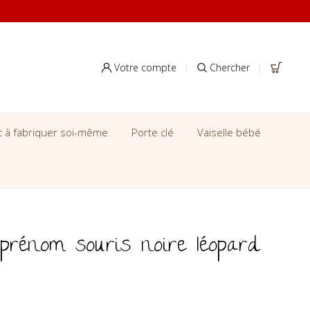
Votre compte
Chercher
it à fabriquer soi-même
Porte clé
Vaiselle bébé
 prénom souris noire léopard