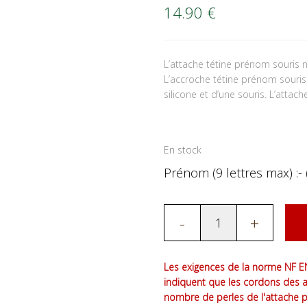
14.90
€
L’attache tétine prénom souris 
L’accroche tétine prénom souris
silicone et d’une souris. L’attach
En stock
Prénom (9 lettres max) :- 
-
+
Les exigences de la norme NF EN
indiquent que les cordons des 
nombre de perles de l'attache 