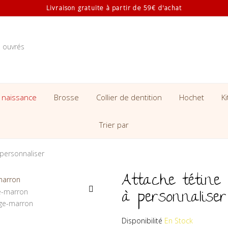
Livraison gratuite à partir de 59€ d'achat
s ouvrés
 naissance
Brosse
Collier de dentition
Hochet
K
Trier par
 personnaliser
Attache tétine
à personnaliser
Disponibilité
En Stock