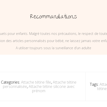
Recommandations
uets pour enfants. Malgré toutes nos précautions, le respect de tou
on des articles personnalisés pour bébé, ne laissez jamais votre enf
A utiliser toujours sous la surveillance d’un adulte
Categories:
Attache tétine fille
,
Attache tétine
Tags:
Atta
personnalisée
,
Attache tétine silicone avec
tétin
prénom