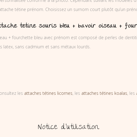
ersonnalisée conforme à la photo. Cependant suivant les modèles d’
’attache tétine prénom. Choisissez un surnom court plutôt qu’un prén
tache tetine souris bleu + bavoir oiseau + fou
iseau + fourchette bleu avec prénom est composé de perles de dentiti
ns latex, sans cadmium et sans métaux lourds.
onsultez les
attaches tétines licornes
, les
attaches tétines koalas
, les
Notice d’utilisation