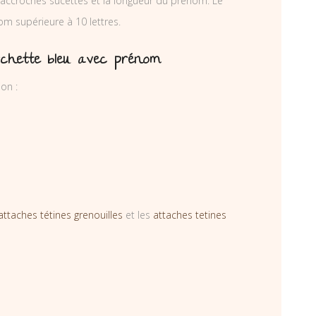
accroches sucettes et la longueur du prénom. Le
om supérieure à 10 lettres.
rchette bleu avec prénom
on :
attaches tétines grenouilles
et les
attaches tetines