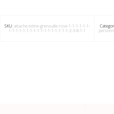
SKU:
attache-tetine-grenouille-rose-1-1-1-1-1-1-
Categor
1-1-1-1-1-1-1-1-1-1-1-1-1-1-1-1-1-2-3-8-1-1
personn