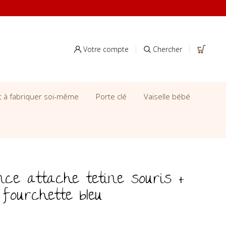
Votre compte
Chercher
it à fabriquer soi-même
Porte clé
Vaiselle bébé
nce attache tetine souris +
 fourchette bleu