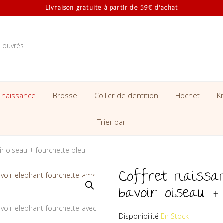
Livraison gratuite à partir de 59€ d'achat
s ouvrés
 naissance
Brosse
Collier de dentition
Hochet
K
Trier par
ir oiseau + fourchette bleu
Coffret naissa
bavoir oiseau +
Disponibilité
En Stock