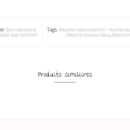
ie:
Box naissance
Tags:
Attache tétine blanche - Hochet b
alisé avec prénom
- Attache doudou bleu
,
Attache 
Produits similaires