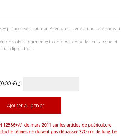
mickey prénom vert saumon APersonnaliser est une idée cadeau
prénom violette Carmen est composé de perles en silicone et
st un clip en bois.
(
0.00
€
)
*
Ajouter au panier
 12586+A1 de mars 2011 sur les articles de puériculture
attache-tétines ne doivent pas dépasser 220mm de long. Le