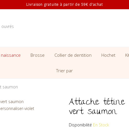
Livraison gratuite à partir de 59€ d'achat
s ouvrés
 naissance
Brosse
Collier de dentition
Hochet
K
Trier par
ert saumon
Attache tétine 
vert saumon
Disponibilité
En Stock