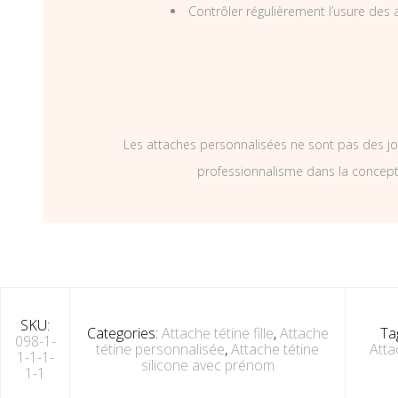
Contrôler régulièrement l’usure des a
Les attaches personnalisées ne sont pas des jo
professionnalisme dans la concepti
SKU:
Categories:
Attache tétine fille
,
Attache
Ta
098-1-
tétine personnalisée
,
Attache tétine
Atta
1-1-1-
silicone avec prénom
1-1