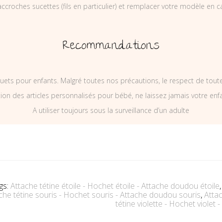
ccroches sucettes (fils en particulier) et remplacer votre modèle en c
Recommandations
uets pour enfants. Malgré toutes nos précautions, le respect de tou
on des articles personnalisés pour bébé, ne laissez jamais votre enf
A utiliser toujours sous la surveillance d’un adulte
gs:
Attache tétine étoile - Hochet étoile - Attache doudou étoile
che tétine souris - Hochet souris - Attache doudou souris
,
Attac
tétine violette - Hochet violet