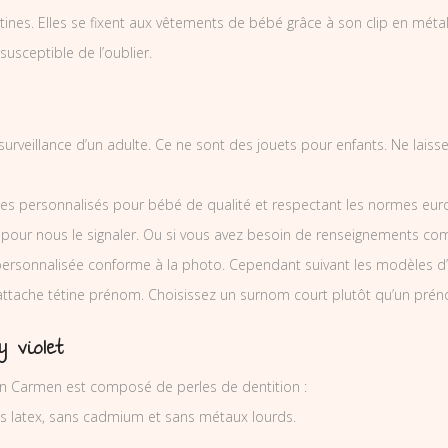
nes. Elles se fixent aux vêtements de bébé grâce à son clip en métal et
 susceptible de l’oublier.
a surveillance d’un adulte. Ce ne sont des jouets pour enfants. Ne lai
es personnalisés pour bébé de qualité et respectant les normes europ
 pour nous le signaler. Ou si vous avez besoin de renseignements co
ersonnalisée conforme à la photo. Cependant suivant les modèles d’
’attache tétine prénom. Choisissez un surnom court plutôt qu’un prén
 violet
on Carmen est composé de perles de dentition :
ns latex, sans cadmium et sans métaux lourds.