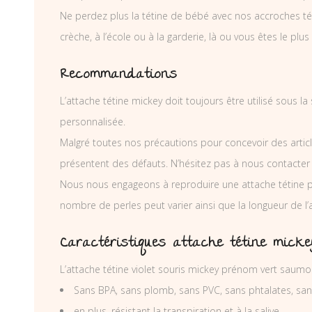
Ne perdez plus la tétine de bébé avec nos accroches téti
crèche, à l’école ou à la garderie, là ou vous êtes le plus
Recommandations
L’attache tétine mickey doit toujours être utilisé sous l
personnalisée.
Malgré toutes nos précautions pour concevoir des articl
présentent des défauts. N’hésitez pas à nous contacter
Nous nous engageons à reproduire une attache tétine p
nombre de perles peut varier ainsi que la longueur de l
Caractéristiques attache tétine mickey
L’attache tétine violet souris mickey prénom vert saum
Sans BPA, sans plomb, sans PVC, sans phtalates, sa
en plus, résistant la transpiration et à la salive