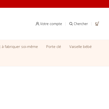
Votre compte
Chercher
it à fabriquer soi-même
Porte clé
Vaiselle bébé