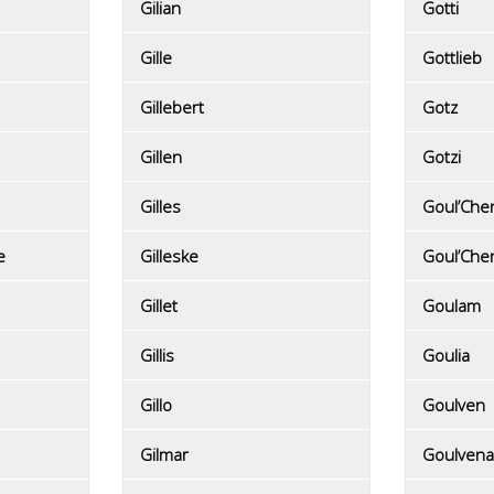
Gilian
Gotti
Gille
Gottlieb
Gillebert
Gotz
Gillen
Gotzi
Gilles
Goul’Che
e
Gilleske
Goul’Che
Gillet
Goulam
Gillis
Goulia
Gillo
Goulven
Gilmar
Goulvena