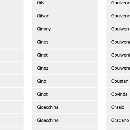
Gils
Goulvene
Gilson
Goulven
Gimmy
Goulwen
Gines
Goulwen
Ginet
Goulweni
Ginez
Goulwen
Gino
Goustan
Ginot
Govinda
Gioacchina
Graald
Gioacchino
Graciano