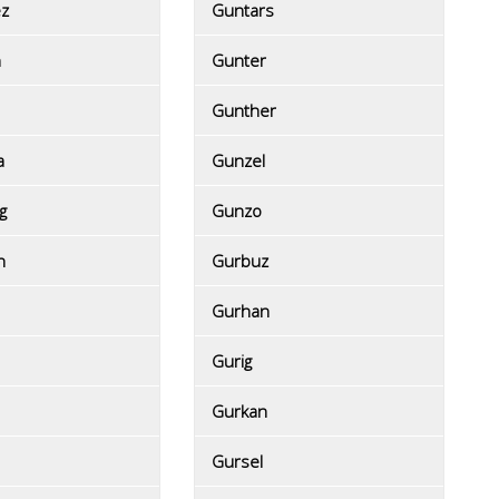
z
Guntars
n
Gunter
Gunther
a
Gunzel
g
Gunzo
n
Gurbuz
Gurhan
Gurig
Gurkan
Gursel