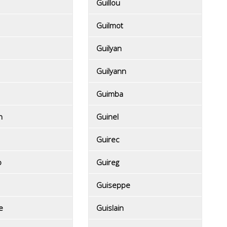
Guillou
Guilmot
Guilyan
Guilyann
Guimba
h
Guinel
Guirec
o
Guireg
Guiseppe
e
Guislain