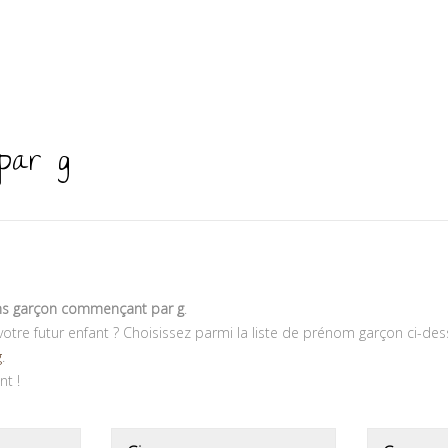
par g
s garçon commençant par g
.
tre futur enfant ? Choisissez parmi la liste de prénom garçon ci-de
g
.
t !