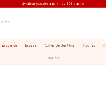
Livraison gratuite à partir de 59€ d'achat
s ouvrés
 naissance
Brosse
Collier de dentition
Hochet
K
Trier par