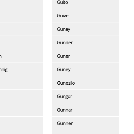
Guito
Guive
Gunay
Gunder
n
Guner
nnig
Guney
Gunezilo
Gungor
Gunnar
Gunner