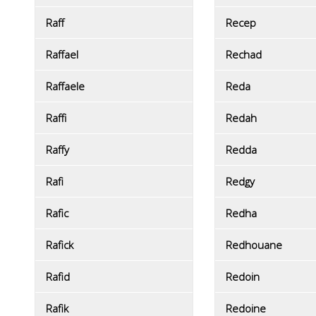
Raff
Recep
Raffael
Rechad
Raffaele
Reda
Raffi
Redah
Raffy
Redda
Rafi
Redgy
Rafic
Redha
Rafick
Redhouane
Rafid
Redoin
Rafik
Redoine