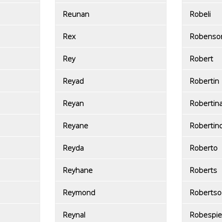
Reunan
Robeli
Rex
Robenso
Rey
Robert
Reyad
Robertin
Reyan
Robertin
Reyane
Robertin
Reyda
Roberto
Reyhane
Roberts
Reymond
Robertso
Reynal
Robespie