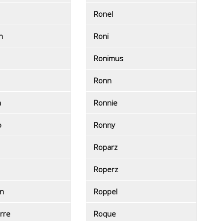
Ronel
n
Roni
Ronimus
Ronn
a
Ronnie
o
Ronny
Roparz
Roperz
n
Roppel
rre
Roque