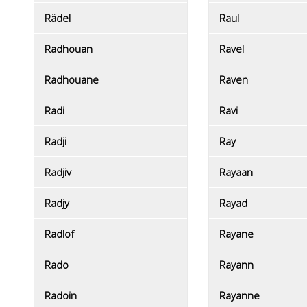
Rädel
Raul
Radhouan
Ravel
Radhouane
Raven
Radi
Ravi
Radji
Ray
Radjiv
Rayaan
Radjy
Rayad
Radlof
Rayane
Rado
Rayann
Radoin
Rayanne