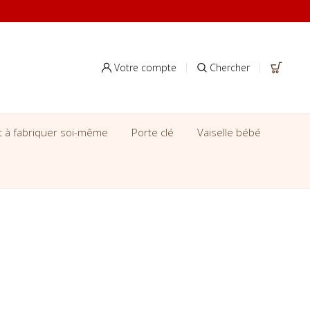
Votre compte
Chercher
it à fabriquer soi-même
Porte clé
Vaiselle bébé