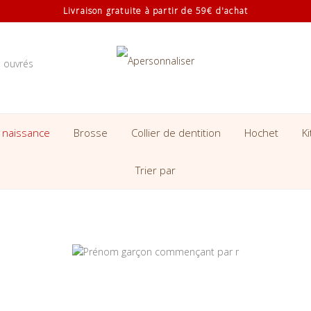
Livraison gratuite à partir de 59€ d'achat
s ouvrés
 naissance
Brosse
Collier de dentition
Hochet
K
Trier par