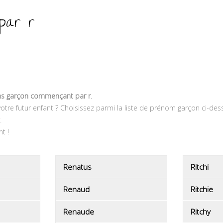
par r
s garçon commençant par r
.
tre futur enfant ? Choisissez parmi la liste de prénom garçon ci-des
.
t !
Renatus
Ritchi
Renaud
Ritchie
Renaude
Ritchy