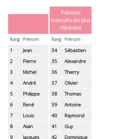
Prénoms
Choisir prénoms
masculins les plus
garçons
répandus
Rang
Prénom
Rang
Prénom
1
Jean
34
Sébastien
2
Pierre
35
Alexandre
3
Michel
36
Thierry
4
André
37
Olivier
5
Philippe
38
Thomas
6
René
39
Antoine
7
Louis
40
Raymond
8
Alain
41
Guy
9
Jacques
42
Dominique