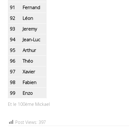
91
Fernand
92
Léon
93
Jeremy
94
Jean-Luc
95
Arthur
96
Théo
97
Xavier
98
Fabien
99
Enzo
Et le 100ème Mickael
Post Views:
397