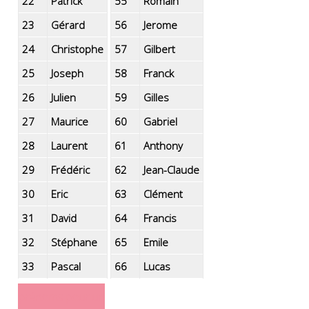
22
Patrick
55
Romain
23
Gérard
56
Jerome
24
Christophe
57
Gilbert
25
Joseph
58
Franck
26
Julien
59
Gilles
27
Maurice
60
Gabriel
28
Laurent
61
Anthony
29
Frédéric
62
Jean-Claude
30
Eric
63
Clément
31
David
64
Francis
32
Stéphane
65
Emile
33
Pascal
66
Lucas
prénoms pour un