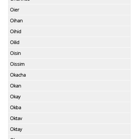
Oier
Oihan
Oihid
Oilid
Oisin
Oissim
Okacha
Okan
Okay
Okba
Oktav
Oktay