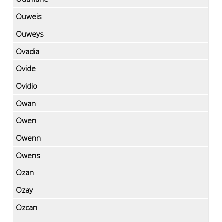
Ouweis
Ouweys
Ovadia
Ovide
Ovidio
Owan
Owen
Owenn
Owens
Ozan
Ozay
Ozcan