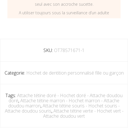
seul avec son accroche sucette.
A utiliser toujours sous la surveillance d’un adulte
SKU:
OT78571671-1
Categorie:
Hochet de dentition personnalisé fille ou garçon
Tags:
Attache tétine doré - Hochet doré - Attache doudou
doré
,
Attache tétine marron - Hochet marron - Attache
doudou marron
,
Attache tétine souris - Hochet souris -
Attache doudou souris
,
Attache tétine verte - Hochet vert -
Attache doudou vert