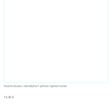
Attache doudou rose éléphant prénom Apersonnaliser
16.40
€