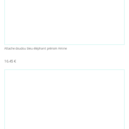
Attache doudou bleu éléphant prénom Amine
16.45
€