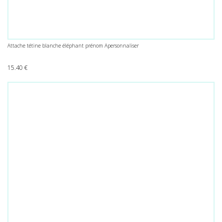
Attache tétine blanche éléphant prénom Apersonnaliser
15.40
€