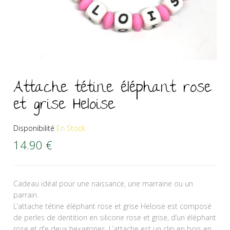
Attache tétine éléphant rose
et grise Heloise
Disponibilité
En Stock
14.90
€
Cadeau idéal pour une naissance, une marraine ou un
parrain.
L’attache tétine éléphant rose et grise Heloise est composé
de perles de dentition en silicone rose et grise, d’un éléphant
rose et d’e deux hexagones. L’attache est un clip en bois en