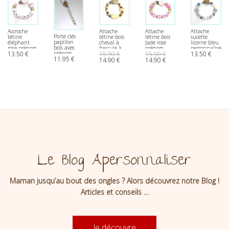
Accroche
Attache
Attache
Attache
Porte clés
tétine
tétine bois
tétine bois
sucette
papillon
éléphant
cheval à
Jade rose
licorne bleu
bois avec
rose prénom
bascule à
prénom
personnalisée
prénom
13.50
€
15.90
€
15.90
€
13.50
€
graver
hexagone
11.95
€
Le prix initial était : 15.90 €.
Le prix actuel est : 14.90 €.
Le prix initial était : 15.90 €.
Le prix actuel est : 14.9
14.90
€
14.90
€
Le Blog Apersonnaliser
Maman jusqu’au bout des ongles ? Alors découvrez notre Blog !
Articles et conseils …
Je découvre