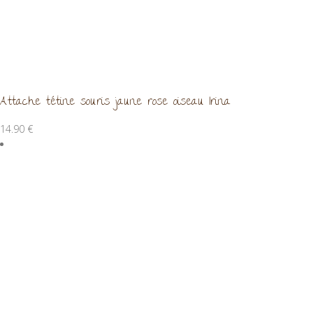
Attache tétine souris jaune rose oiseau Irina
14.90
€