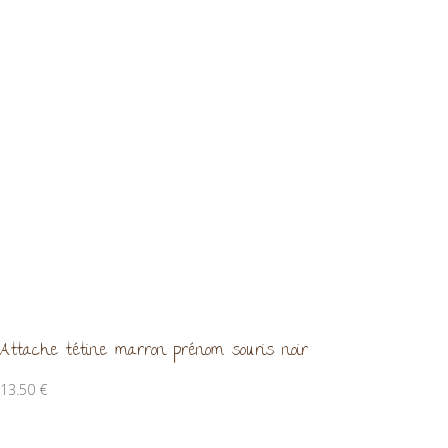
Attache tétine marron prénom souris noir
13.50
€