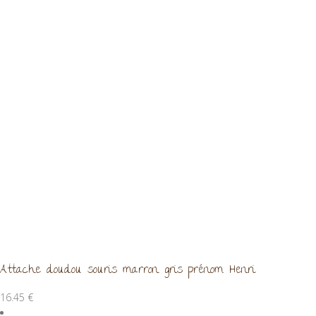
Attache doudou souris marron gris prénom Henri
16.45
€