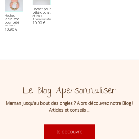
Hochet pour
bébé crochet
Hochet
et bois
lapin rose
Apersonnaliser
10.90
€
pour bébé
en bois
10.90
€
Apersonnaliser
Le Blog Apersonnaliser
Maman jusqu’au bout des ongles ? Alors découvrez notre Blog !
Articles et conseils …
Je découvre