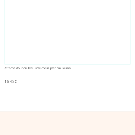
Attache doudou bleu rose coeur prénom Louna
16.45
€