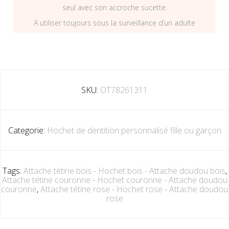
seul avec son accroche sucette.
A utiliser toujours sous la surveillance d’un adulte
SKU:
OT78261311
Categorie:
Hochet de dentition personnalisé fille ou garçon
Tags:
Attache tétine bois - Hochet bois - Attache doudou bois
,
Attache tétine couronne - Hochet couronne - Attache doudou
couronne
,
Attache tétine rose - Hochet rose - Attache doudou
rose