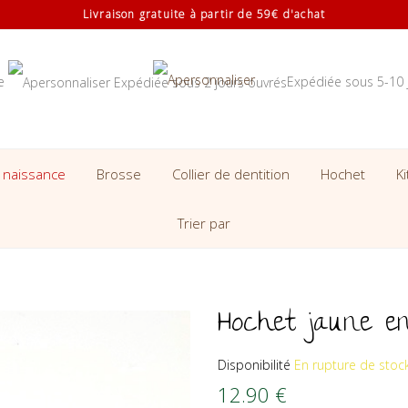
Livraison gratuite à partir de 59€ d'achat
se
Expédiée sous 5-10 
 naissance
Brosse
Collier de dentition
Hochet
K
Trier par
Hochet jaune e
Disponibilité
En rupture de stoc
12.90
€