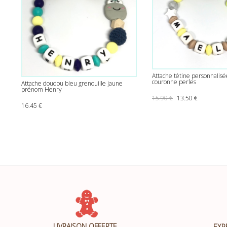
Attache tétine personnalisé
couronne perles
Attache doudou bleu grenouille jaune
prénom Henry
Le prix initial était
Le prix act
15.90
€
13.50
€
16.45
€
LIVRAISON OFFERTE
EXP