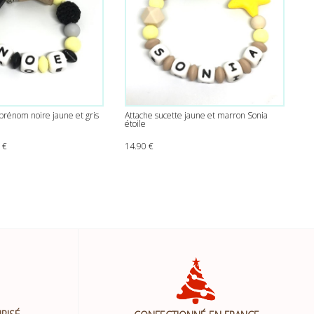
 prénom noire jaune et gris
Attache sucette jaune et marron Sonia
étoile
x initial était : 15.90 €.
Le prix actuel est : 13.00 €.
0
€
14.90
€