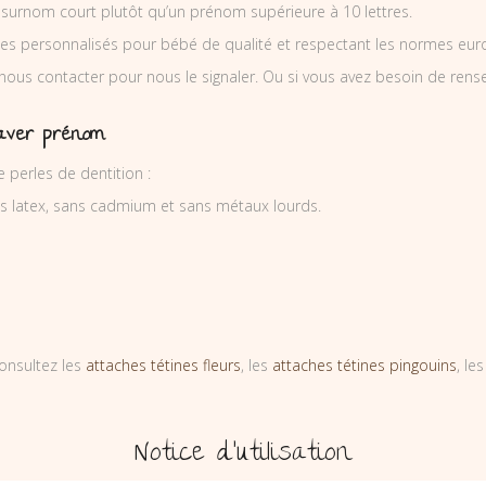
 surnom court plutôt qu’un prénom supérieure à 10 lettres.
es personnalisés pour bébé de qualité et respectant les normes europ
 nous contacter pour nous le signaler. Ou si vous avez besoin de re
raver prénom
perles de dentition :
ns latex, sans cadmium et sans métaux lourds.
onsultez les
attaches tétines fleurs
, les
attaches tétines pingouins
, le
Notice d’utilisation