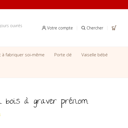
jours ouvrés
Votre compte
Chercher
it à fabriquer soi-même
Porte clé
Vaiselle bébé
n bois à graver prénom
k