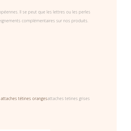
éennes. Il se peut que les lettres ou les perles
nseignements complémentaires sur nos produits.
s
attaches tétines oranges
attaches tetines grises