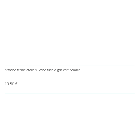
Attache tétine étoile silicone fushia gris vert pomme
13.50
€