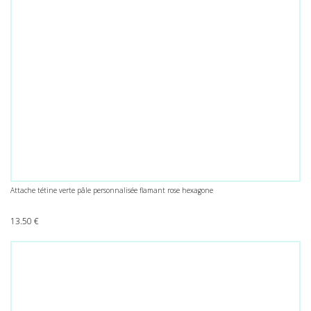
Attache tétine verte pâle personnalisée flamant rose hexagone
13.50
€