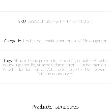
SKU:
565AZET43554-2-1-1-1-1-2-1-1-2-2-1
Categorie:
Hochet de dentition personnalisé fille ou garçon
Tags:
Attache tétine grenouille - Hochet grenouille - Attache
doudou grenouille
,
Attache tétine marron - Hochet marron -
Attache doudou marron
,
Attache tétine verte - Hochet vert -
Attache doudou vert
Produits similaires