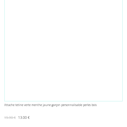
Attache tetine verte menthe jaune garçon personnalisable perles bois
Le prix initial était : 15.90 €.
Le prix actuel est : 13.00 €.
15.90
€
13.00
€