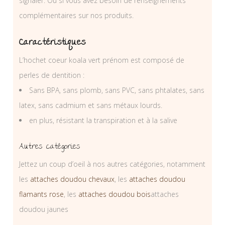
signaler. Ou si vous avez besoin de renseignements
complémentaires sur nos produits.
Caractéristiques
L’hochet coeur koala vert prénom est composé de
perles de dentition :
Sans BPA, sans plomb, sans PVC, sans phtalates, sans
latex, sans cadmium et sans métaux lourds.
en plus, résistant la transpiration et à la salive
Autres catégories
Jettez un coup d’oeil à nos autres catégories, notamment
les
attaches doudou chevaux
, les
attaches doudou
flamants rose
, les
attaches doudou bois
attaches
doudou jaunes