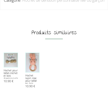
Categorie:
Hochet de dentition personnalisé fille ou garçon
Produits similaires
Hochet pour
bébé crochet
Hochet
et bois
lapin rose
Apersonnaliser
10.90
€
pour bébé
en bois
10.90
€
Apersonnaliser