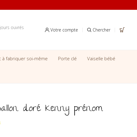
jours ouvrés
Votre compte
Chercher
it à fabriquer soi-même
Porte clé
Vaiselle bébé
ballon doré Kenny prénom
k