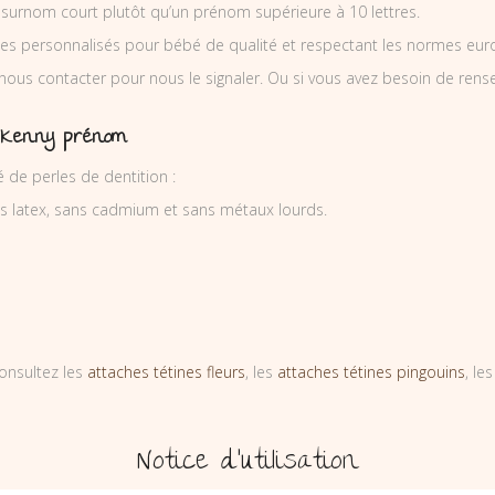
 surnom court plutôt qu’un prénom supérieure à 10 lettres.
es personnalisés pour bébé de qualité et respectant les normes europ
 nous contacter pour nous le signaler. Ou si vous avez besoin de re
é Kenny prénom
de perles de dentition :
ns latex, sans cadmium et sans métaux lourds.
onsultez les
attaches tétines fleurs
, les
attaches tétines pingouins
, le
Notice d’utilisation