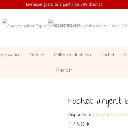
Livraison gratuite à partir de 59€ d'achat
se
Expédiée sous 5-10 
 naissance
Brosse
Collier de dentition
Hochet
K
Trier par
Hochet argent 
Disponibilité
En rupture de stoc
12.90
€