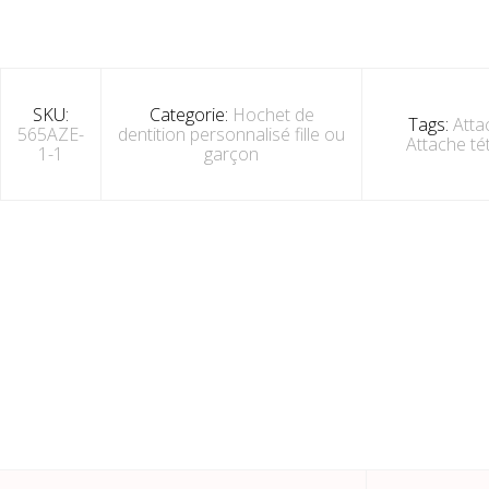
SKU:
Categorie:
Hochet de
Tags:
Atta
565AZE-
dentition personnalisé fille ou
Attache té
1-1
garçon