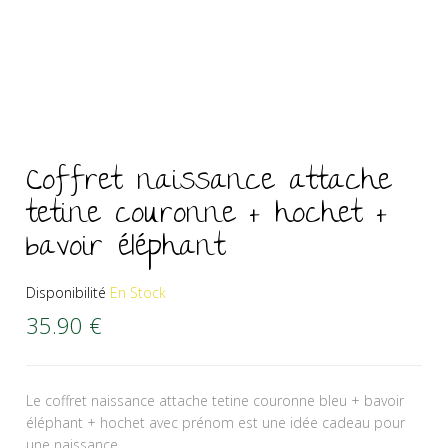
Coffret naissance attache
tetine couronne + hochet +
bavoir éléphant
Disponibilité
En Stock
35.90
€
Le coffret naissance attache tetine couronne bleu + bavoir
éléphant + hochet avec prénom est une idée cadeau pour
une naissance.