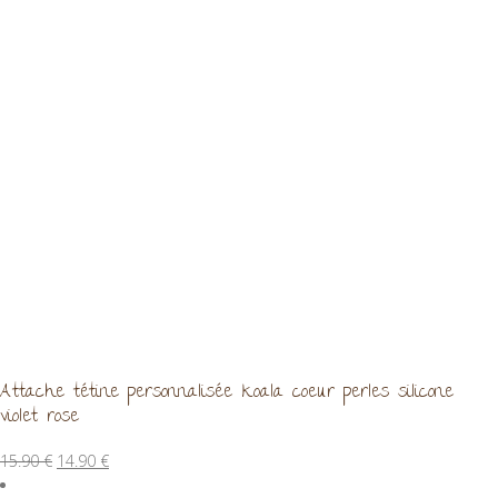
Attache tétine personnalisée koala coeur perles silicone
violet rose
Le
Le
15.90
€
14.90
€
prix
prix