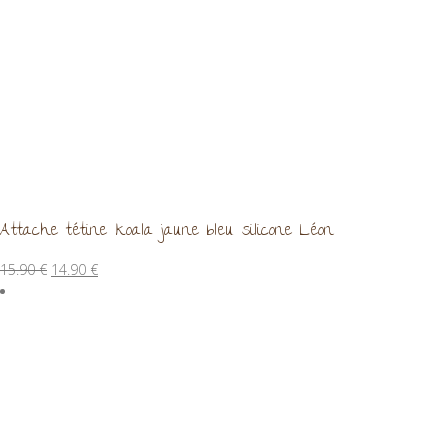
Attache tétine koala jaune bleu silicone Léon
Le
Le
15.90
€
14.90
€
prix
prix
initial
actuel
était :
est :
15.90 €.
14.90 €.