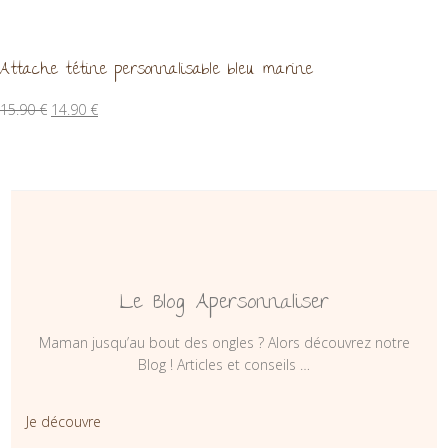
Attache tétine personnalisable bleu marine
Le
Le
15.90
€
14.90
€
prix
prix
initial
actuel
était :
est :
15.90 €.
14.90 €.
Le Blog Apersonnaliser
Maman jusqu’au bout des ongles ? Alors découvrez notre
Blog ! Articles et conseils …
Je découvre