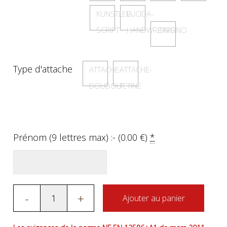
KUNSTLER-
LUCIDA-
SCRIPT
HANDWRITING
ZAPFINO
Type d'attache
ATTACHE-
ATTACHE-
DOUDOU
TETINE
Prénom (9 lettres max) :- (
0.00
€
)
*
-
+
Ajouter au panier