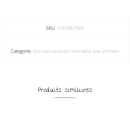
SKU:
5c854fb7f0f0
Categorie:
Box naissance personnalisé avec prénom
Produits similaires