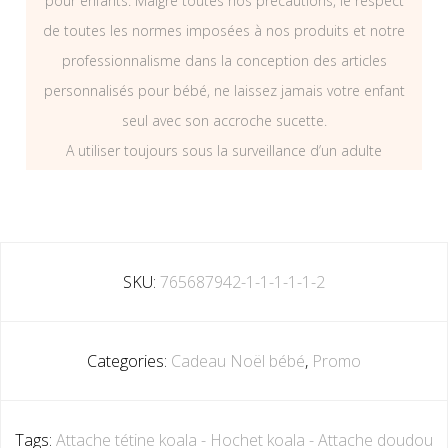
pour enfants. Malgré toutes nos précautions, le respect
de toutes les normes imposées à nos produits et notre
professionnalisme dans la conception des articles
personnalisés pour bébé, ne laissez jamais votre enfant
seul avec son accroche sucette.
A utiliser toujours sous la surveillance d’un adulte
SKU:
765687942-1-1-1-1-1-2
Categories:
Cadeau Noël bébé
,
Promo
Tags:
Attache tétine koala - Hochet koala - Attache doudou