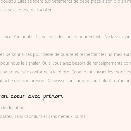
dou. Elles se fixent aux vêtements de bébé grâce à son clip en métal
plus susceptible de l’oublier.
eillance d’un adulte. Ce ne sont des jouets pour enfants. Ne laissez j
es personnalisés pour bébé de qualité et respectant les normes europ
 pour nous le signaler. Ou si vous avez besoin de renseignements co
personnalisée conforme à la photo. Cependant suivant les modèles 
l’attache doudou prénom. Choisissez un surnom court plutôt qu’un pr
ron coeur avec prénom
de dentition :
ns latex, sans cadmium et sans métaux lourds.