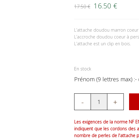
Le prix initial é
Le prix
16.50
€
17.50
€
L’attache doudou marron coeur
L’accroche doudou coeur à perso
L’attache est un clip en bois.
En stock
Prénom (9 lettres max) :- 
-
+
Les exigences de la norme NF EN
indiquent que les cordons des 
nombre de perles de l'attache 