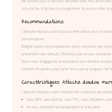
Ne perdez plus la doudou de bébé avec nos accroches dou
à la crèche, à l’école ou à la garderie, là ou vous êtes le 
Recommandations
L’attache doudou doit toujours être utilisé sous la surv
personnalisée.
Malgré toutes nos précautions pour concevoir des articl
présentent des défauts. N’hésitez pas à nous contacter
Nous nous engageons à reproduire une attache doudou 
nombre de perles peut varier ainsi que la longueur de 
Caractéristiques Attache doudou mar
L’attache doudou coeur marron est composé de perles 
Sans BPA, sans plomb, sans PVC, sans phtalates, sa
en plus, résistant la transpiration et à la salive