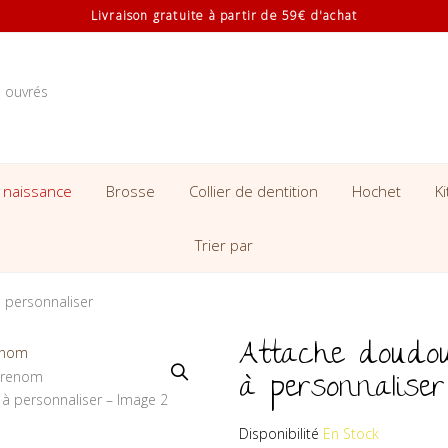
Livraison gratuite à partir de 59€ d'achat
s ouvrés
 naissance
Brosse
Collier de dentition
Hochet
K
Trier par
 personnaliser
Attache doudo
à personnaliser
Disponibilité
En Stock