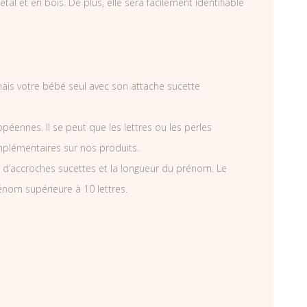
 et en bois. De plus, elle sera facilement identifiable
amais votre bébé seul avec son attache sucette
éennes. Il se peut que les lettres ou les perles
mplémentaires sur nos produits.
d’accroches sucettes et la longueur du prénom. Le
énom supérieure à 10 lettres.