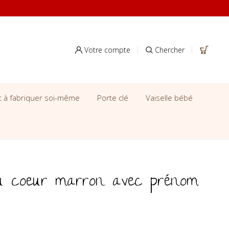
Votre compte
Chercher
it à fabriquer soi-même
Porte clé
Vaiselle bébé
u coeur marron avec prénom