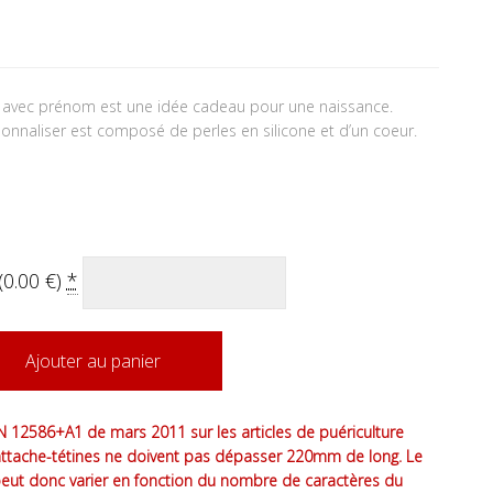
tait : 17.50 €.
 actuel est : 16.50 €.
 avec prénom est une idée cadeau pour une naissance.
nnaliser est composé de perles en silicone et d’un coeur.
(
0.00
€
)
*
Ajouter au panier
 12586+A1 de mars 2011 sur les articles de puériculture
attache-tétines ne doivent pas dépasser 220mm de long. Le
peut donc varier en fonction du nombre de caractères du