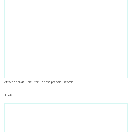
Attache doudou bleu tortue grise prénom Frederic
16.45
€