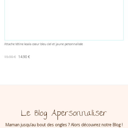
Attache tétine koala coeur bleu ciel et jaune personnalisée
Le prix initial était : 15.90 €.
Le prix actuel est : 14.90 €.
15.90
€
14.90
€
Le Blog Apersonnaliser
Maman jusqu’au bout des ongles ? Alors découvrez notre Blog !