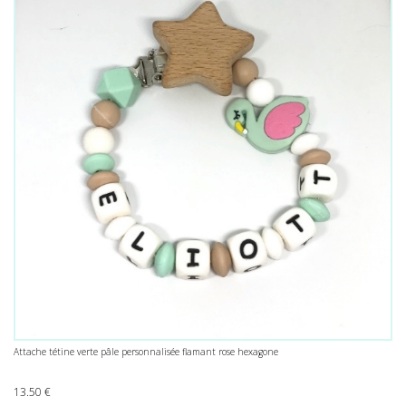
Attache tétine verte pâle personnalisée flamant rose hexagone
13.50
€